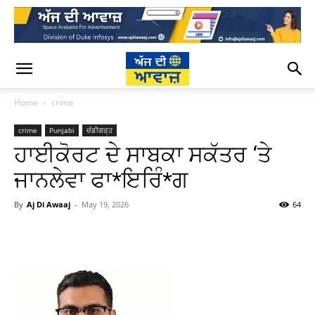
Home
crime
crime
Punjabi
ਚੰਡੀਗੜ੍ਹ
ਹਾਈਕੋਰਟ ਦੇ ਸਾਬਕਾ ਸਕੱਤਰ ‘ਤੇ
ਜਾਨਲੇਵਾ ਫਾ*ਇਰਿੰ*ਗ
By
Aj Di Awaaj
-
May 19, 2026
64
WhatsApp
Facebook
Twitter
T