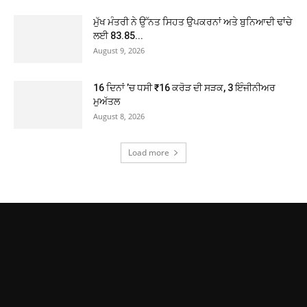
ਮੁੱਖ ਮੰਤਰੀ ਨੇ ਉੱਨਤ ਸਿਹਤ ਉਪਕਰਨਾਂ ਅਤੇ ਬੁਨਿਆਦੀ ਢਾਂਚੇ
ਲਈ 83.85...
August 9, 2026
16 ਦਿਨਾਂ ’ਚ ਧਸੀ ₹16 ਕਰੋੜ ਦੀ ਸੜਕ, 3 ਇੰਜੀਨੀਅਰ
ਮੁਅੱਤਲ
August 8, 2026
Load more