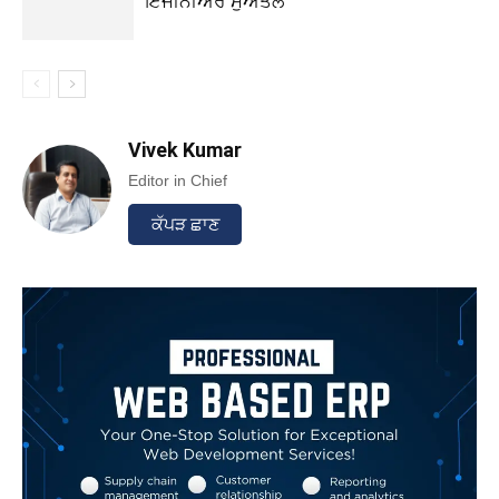
ਇੰਜੀਨੀਅਰ ਮੁਅੱਤਲ
Vivek Kumar
Editor in Chief
ਕੱਪੜ ਛਾਣ