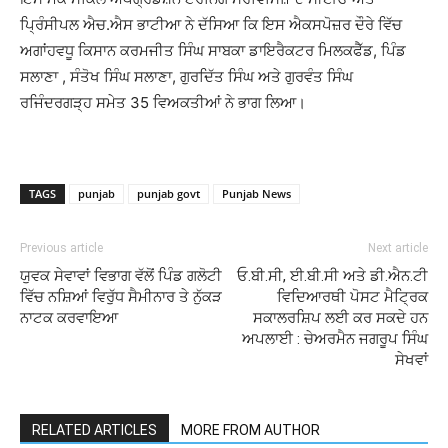
ਪ੍ਰਿੰਸੀਪਲ ਐਚ.ਐਸ ਭਾਟੀਆ ਨੇ ਦੱਸਿਆ ਕਿ ਇਸ ਐਕਸਪੋਜ਼ਰ ਦੌਰੇ ਵਿੱਚ
ਅਗਾਂਹਵਧੂ ਕਿਸਾਨ ਕਰਮਜੀਤ ਸਿੰਘ ਸਾਬਕਾ ਡਾਇਰੈਕਟਰ ਮਿਲਕਫੈੱਡ, ਪਿੰਡ
ਸਲਾਣਾ , ਸੰਤੋਖ ਸਿੰਘ ਸਲਾਣਾ, ਗੁਰਦਿੱਤ ਸਿੰਘ ਅਤੇ ਗੁਰਵੰਤ ਸਿੰਘ
ਰਜਿੰਦਰਗੜ੍ਹ ਸਮੇਤ 35 ਵਿਅਕਤੀਆਂ ਨੇ ਭਾਗ ਲਿਆ।
TAGS
punjab
punjab govt
Punjab News
Previous article
Next article
ਯੁਵਕ ਸੇਵਾਵਾਂ ਵਿਭਾਗ ਵੱਲੋਂ ਪਿੰਡ ਗਲੋਟੀ
ਓ.ਬੀ.ਸੀ, ਈ.ਬੀ.ਸੀ ਅਤੇ ਡੀ.ਐਨ.ਟੀ
ਵਿੱਚ ਨਸ਼ਿਆਂ ਵਿਰੁੱਧ ਸੈਮੀਨਾਰ ਤੇ ਨੁੱਕੜ
ਵਿਦਿਆਰਥੀ ਪੋਸਟ ਮੈਟ੍ਰਿਕ
ਨਾਟਕ ਕਰਵਾਇਆ
ਸਕਾਲਰਸ਼ਿਪ ਲਈ ਕਰ ਸਕਦੇ ਹਨ
ਅਪਲਾਈ : ਚੇਅਰਮੈਨ ਜਗਰੂਪ ਸਿੰਘ
ਸੇਖਵਾਂ
RELATED ARTICLES
MORE FROM AUTHOR