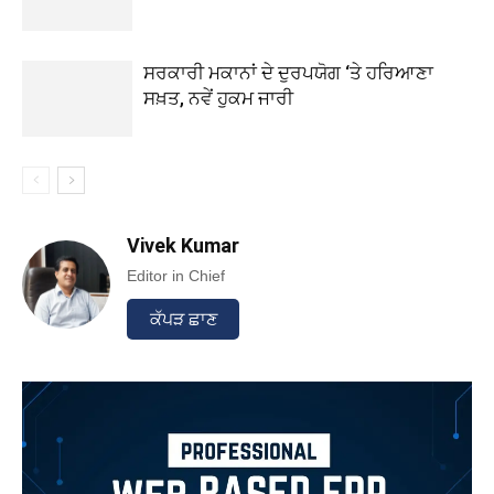
ਸਰਕਾਰੀ ਮਕਾਨਾਂ ਦੇ ਦੁਰਪਯੋਗ ‘ਤੇ ਹਰਿਆਣਾ
ਸਖ਼ਤ, ਨਵੇਂ ਹੁਕਮ ਜਾਰੀ
Vivek Kumar
Editor in Chief
ਕੱਪੜ ਛਾਣ