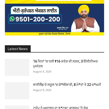
Latest News
16 ਦਿਨਾਂ ’ਚ ਧਸੀ ₹16 ਕਰੋੜ ਦੀ ਸੜਕ, 3 ਇੰਜੀਨੀਅਰ
ਮੁਅੱਤਲ
August 8, 2026
ਥਾਈਲੈਂਡ ਦੇ ਸਕੂਲ ’ਚ ਗੋ*ਲੀਬਾਰੀ, 8 ਮੌ*ਤਾਂ ਤੇ 22 ਜ਼*ਖ਼ਮੀ
August 8, 2026
ਟਰੰਪ ਨੂੰ ਅਦਾਲਤ ਦਾ ਝ*ਟਕਾ, ਬਾਲਰੂਮ ’ਤੇ ਰੋਕ