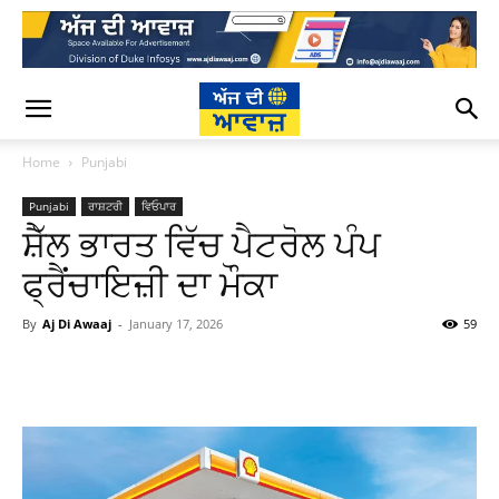
Home
Punjabi
Punjabi
ਰਾਸ਼ਟਰੀ
ਵਿਓਪਾਰ
ਸ਼ੈੱਲ ਭਾਰਤ ਵਿੱਚ ਪੈਟਰੋਲ ਪੰਪ
ਫ੍ਰੈਂਚਾਇਜ਼ੀ ਦਾ ਮੌਕਾ
By
Aj Di Awaaj
-
January 17, 2026
59
WhatsApp
Facebook
Twitter
T