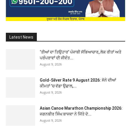
Latest News
‘ਤੀਆਂ ਦਾ ਤਿਉਹਾਰ’ ਪੰਜਾਬੀ ਸੱਭਿਆਚਾਰ, ਲੋਕ ਰੀਤਾਂ ਅਤੇ
ਪਰੰਪਰਾਵਾਂ ਦੀ ਜੀਵੰਤ...
August 9, 2026
Gold-Silver Rate 9 August 2026: ਸੋਨੇ ਦੀਆਂ
ਕੀਮਤਾਂ ’ਚ ਵੱਡਾ ਉਛਾਲ,...
August 9, 2026
Asian Canoe Marathon Championship 2026:
ਜਗਨਬੀਰ ਸਿੰਘ ਬਾਜਵਾ ਨੇ ਜਿੱਤੇ ਦੋ...
August 9, 2026