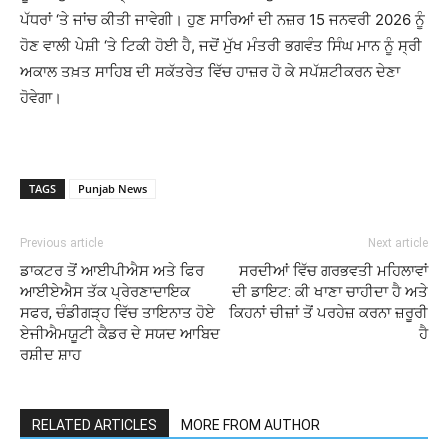
ਪੱਧਰਾਂ ‘ਤੇ ਜਾਂਚ ਕੀਤੀ ਜਾਵੇਗੀ। ਹੁਣ ਸਾਰਿਆਂ ਦੀ ਨਜ਼ਰ 15 ਜਨਵਰੀ 2026 ਨੂੰ
ਹੋਣ ਵਾਲੀ ਪੇਸ਼ੀ ‘ਤੇ ਟਿਕੀ ਹੋਈ ਹੈ, ਜਦੋਂ ਮੁੱਖ ਮੰਤਰੀ ਭਗਵੰਤ ਸਿੰਘ ਮਾਨ ਨੂੰ ਸ੍ਰੀ
ਅਕਾਲ ਤਖ਼ਤ ਸਾਹਿਬ ਦੀ ਸਕੱਤਰੇਤ ਵਿੱਚ ਹਾਜ਼ਰ ਹੋ ਕੇ ਸਪੱਸ਼ਟੀਕਰਨ ਦੇਣਾ
ਹੋਵੇਗਾ।
TAGS
Punjab News
Previous article
Next article
ਡਾਕਟਰ ਤੋਂ ਆਈਪੀਐਸ ਅਤੇ ਫਿਰ
ਸਰਦੀਆਂ ਵਿੱਚ ਗਰਭਵਤੀ ਮਹਿਲਾਵਾਂ
ਆਈਏਐਸ ਤੱਕ ਪ੍ਰੇਰਣਾਦਾਇਕ
ਦੀ ਡਾਇਟ: ਕੀ ਖਾਣਾ ਚਾਹੀਦਾ ਹੈ ਅਤੇ
ਸਫਰ, ਚੰਡੀਗੜ੍ਹ ਵਿੱਚ ਤਾਇਨਾਤ ਹੋਏ
ਕਿਹਨਾਂ ਚੀਜ਼ਾਂ ਤੋਂ ਪਰਹੇਜ਼ ਕਰਨਾ ਜ਼ਰੂਰੀ
ਏਜੀਐਮਯੂਟੀ ਕੈਡਰ ਦੇ ਸਯਦ ਆਬਿਦ
ਹੈ
ਰਸ਼ੀਦ ਸ਼ਾਹ
RELATED ARTICLES
MORE FROM AUTHOR