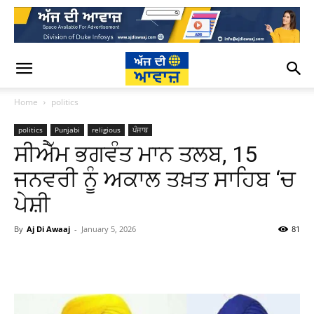
Home
politics
politics
Punjabi
religious
ਪੰਜਾਬ
ਸੀਐੱਮ ਭਗਵੰਤ ਮਾਨ ਤਲਬ, 15
ਜਨਵਰੀ ਨੂੰ ਅਕਾਲ ਤਖ਼ਤ ਸਾਹਿਬ ‘ਚ
ਪੇਸ਼ੀ
By
Aj Di Awaaj
-
January 5, 2026
81
WhatsApp
Facebook
Twitter
T