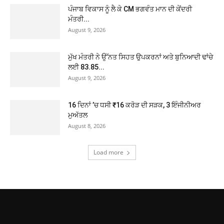
ਪੰਜਾਬ ਵਿਕਾਸ ਨੂੰ ਲੈ ਕੇ CM ਭਗਵੰਤ ਮਾਨ ਦੀ ਕੇਂਦਰੀ
ਮੰਤਰੀ...
August 9, 2026
ਮੁੱਖ ਮੰਤਰੀ ਨੇ ਉੱਨਤ ਸਿਹਤ ਉਪਕਰਨਾਂ ਅਤੇ ਬੁਨਿਆਦੀ ਢਾਂਚੇ
ਲਈ 83.85...
August 9, 2026
16 ਦਿਨਾਂ ’ਚ ਧਸੀ ₹16 ਕਰੋੜ ਦੀ ਸੜਕ, 3 ਇੰਜੀਨੀਅਰ
ਮੁਅੱਤਲ
August 8, 2026
Load more