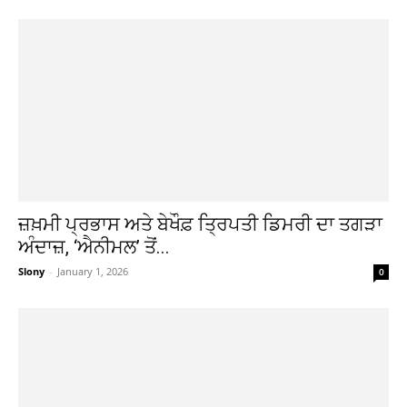
ਜ਼ਖ਼ਮੀ ਪ੍ਰਭਾਸ ਅਤੇ ਬੇਖੌਫ਼ ਤ੍ਰਿਪਤੀ ਡਿਮਰੀ ਦਾ ਤਗੜਾ
ਅੰਦਾਜ਼, ‘ਐਨੀਮਲ’ ਤੋਂ...
Slony
-
January 1, 2026
0