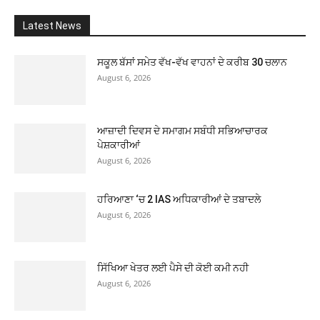
Latest News
ਸਕੂਲ ਬੱਸਾਂ ਸਮੇਤ ਵੱਖ-ਵੱਖ ਵਾਹਨਾਂ ਦੇ ਕਰੀਬ 30 ਚਲਾਨ
August 6, 2026
ਆਜ਼ਾਦੀ ਦਿਵਸ ਦੇ ਸਮਾਗਮ ਸਬੰਧੀ ਸਭਿਆਚਾਰਕ
ਪੇਸ਼ਕਾਰੀਆਂ
August 6, 2026
ਹਰਿਆਣਾ ‘ਚ 2 IAS ਅਧਿਕਾਰੀਆਂ ਦੇ ਤਬਾਦਲੇ
August 6, 2026
ਸਿੱਖਿਆ ਖੇਤਰ ਲਈ ਪੈਸੇ ਦੀ ਕੋਈ ਕਮੀ ਨਹੀ
August 6, 2026