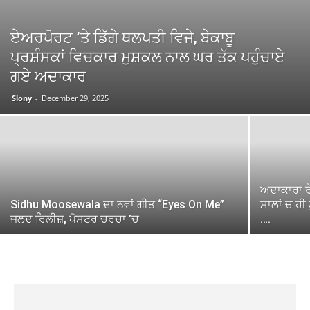
ਏਅਰਪੋਰਟ ’ਤੇ ਡਿੱਗੇ ਥਲਪਤੀ ਵਿਜੇ, ਬੇਕਾਬੂ
ਪ੍ਰਸ਼ੰਸਕਾਂ ਵਿਚਕਾਰ ਮੁਸ਼ਕਲ ਨਾਲ ਘਰ ਤੱਕ ਪਹੁੰਚਾਏ
ਗਏ ਅਦਾਕਾਰ
Slony
-
December 29, 2025
ਅਦਾਕਾਰਾ ਰੇ
Sidhu Moosewala ਦਾ ਨਵਾਂ ਗੀਤ “Eyes On Me”
ਸਾਲਾਂ ਚ ਹੀ
ਜਲਦ ਰਿਲੀਜ਼, ਪੋਸਟਰ ਚਰਚਾ ’ਚ
….