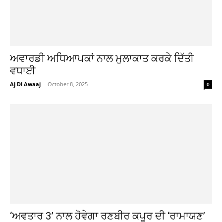
ਅਵਾਰਡੀ ਅਧਿਆਪਕਾਂ ਨਾਲ ਮੁਲਾਕਾਤ ਕਰਕੇ ਦਿੱਤੀ
ਵਧਾਈ
Aj Di Awaaj
-
October 8, 2025
0
‘ਅਵਤਾਰ 3’ ਨਾਲ ਹੋਵੇਗਾ ਰਣਬੀਰ ਕਪੂਰ ਦੀ ‘ਰਾਮਾਯਣ’