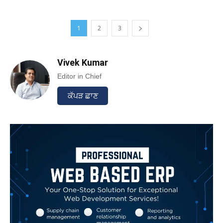
1
2
3
Vivek Kumar
Editor in Chief
ਕੱਪੜ ਛਾਣ