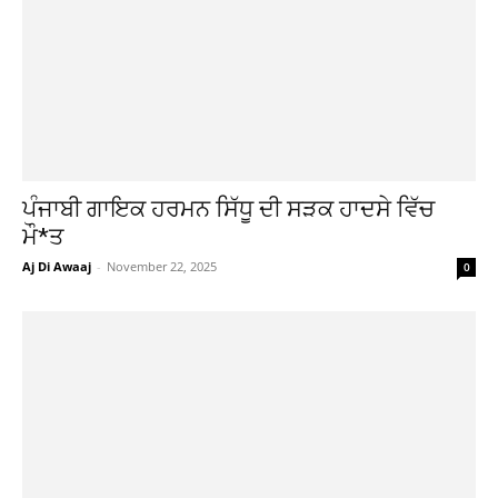
ਪੰਜਾਬੀ ਗਾਇਕ ਹਰਮਨ ਸਿੱਧੂ ਦੀ ਸੜਕ ਹਾਦਸੇ ਵਿੱਚ
ਮੌ*ਤ
Aj Di Awaaj
-
November 22, 2025
0