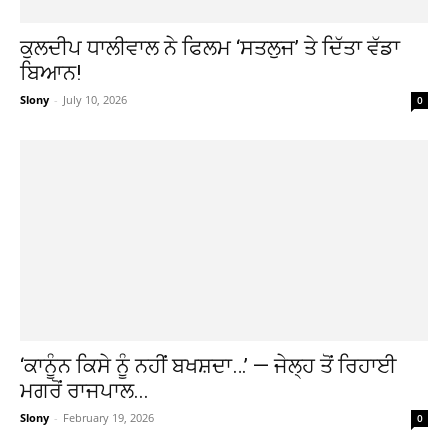
ਕੁਲਦੀਪ ਧਾਲੀਵਾਲ ਨੇ ਫਿਲਮ ‘ਸਤਲੁਜ’ ਤੇ ਦਿੱਤਾ ਵੱਡਾ
ਬਿਆਨ!
Slony
-
July 10, 2026
0
‘ਕਾਨੂੰਨ ਕਿਸੇ ਨੂੰ ਨਹੀਂ ਬਖਸ਼ਦਾ…’ — ਜੇਲ੍ਹ ਤੋਂ ਰਿਹਾਈ
ਮਗਰੋਂ ਰਾਜਪਾਲ...
Slony
-
February 19, 2026
0