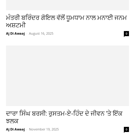
ਮੰਤਰੀ ਬਰਿੰਦਰ ਗੋਇਲ ਵੱਲੋਂ ਧੂਮਧਾਮ ਨਾਲ ਮਨਾਈ ਜਨਮ
ਅਸ਼ਟਮੀ
Aj Di Awaaj
-
August 16, 2025
0
ਦਾਰਾ ਸਿੰਘ ਬਰਸੀ: ਰੁਸਤਮ-ਏ-ਹਿੰਦ ਦੇ ਜੀਵਨ ‘ਤੇ ਇੱਕ
ਝਲਕ
Aj Di Awaaj
-
November 19, 2025
0