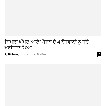
ਸ਼ਿਮਲਾ ਘੁੰਮਣ ਆਏ ਪੰਜਾਬ ਦੇ 4 ਨੌਜਵਾਨਾਂ ਨੂੰ ਜੁੱਤੇ
ਖਰੀਦਣਾ ਪਿਆ...
Aj Di Awaaj
-
December 30, 2024
0