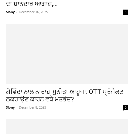
ਦਾ ਸ਼ਾਨਦਾਰ ਆਗਾਜ਼,...
Slony
-
December 16, 2025
0
ਗੋਵਿੰਦਾ ਨਾਲ ਨਾਰਾਜ਼ ਸੁਨੀਤਾ ਆਹੂਜਾ: OTT ਪ੍ਰੋਜੈਕਟ
ਠੁਕਰਾਉਣ ਕਾਰਨ ਵਧੇ ਮਤਭੇਦ?
Slony
-
December 8, 2025
0