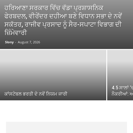
ਹਰਿਆਣਾ ਸਰਕਾਰ ਵਿੱਚ ਵੱਡਾ ਪ੍ਰਸ਼ਾਸਨਿਕ
ਫੇਰਬਦਲ, ਵੀਰੇਂਦਰ ਦਹੀਆ ਬਣੇ ਵਿਧਾਨ ਸਭਾ ਦੇ ਨਵੇਂ
ਸਕੱਤਰ, ਰਾਜੀਵ ਪ੍ਰਸਾਦ ਨੂੰ ਸੈਰ-ਸਪਾਟਾ ਵਿਭਾਗ ਦੀ
ਜ਼ਿੰਮੇਵਾਰੀ
Slony
-
August 7, 2026
4.5 ਸਾਲਾਂ 
ਕਾਂਸਟੇਬਲ ਭਰਤੀ ਦੇ ਨਵੇਂ ਨਿਯਮ ਜਾਰੀ
ਨੌਕਰੀਆਂ: 