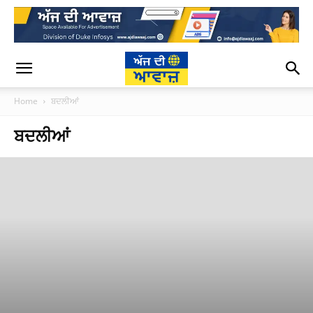
Home
ਬਦਲੀਆਂ
ਬਦਲੀਆਂ