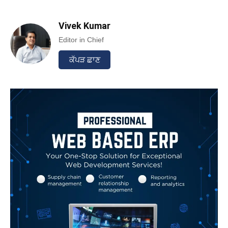
Vivek Kumar
Editor in Chief
ਕੱਪੜ ਛਾਣ