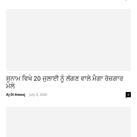
ਸੁਨਾਮ ਵਿਖੇ 20 ਜੁਲਾਈ ਨੂੰ ਲੱਗਣ ਵਾਲੇ ਮੈਗਾ ਰੋਜ਼ਗਾਰ
ਮੇਲੇ
Aj Di Awaaj
-
July 8, 2026
0