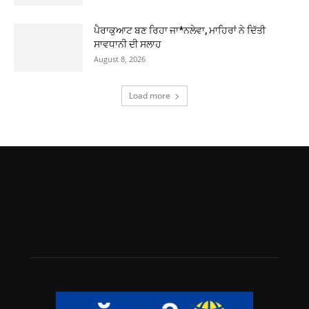
ਪੈਰਾਕੁਆਟ ਬਣ ਰਿਹਾ ਜਾ*ਨਲੇਵਾ, ਮਾਹਿਰਾਂ ਨੇ ਦਿੱਤੀ
ਸਾਵਧਾਨੀ ਦੀ ਸਲਾਹ
August 8, 2026
Load more