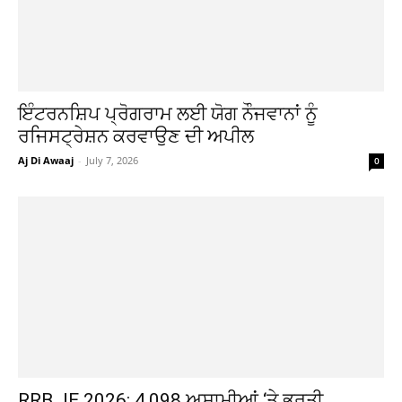
ਇੰਟਰਨਸ਼ਿਪ ਪ੍ਰੋਗਰਾਮ ਲਈ ਯੋਗ ਨੌਜਵਾਨਾਂ ਨੂੰ
ਰਜਿਸਟ੍ਰੇਸ਼ਨ ਕਰਵਾਉਣ ਦੀ ਅਪੀਲ
Aj Di Awaaj
-
July 7, 2026
0
RRB JE 2026: 4,098 ਅਸਾਮੀਆਂ ‘ਤੇ ਭਰਤੀ