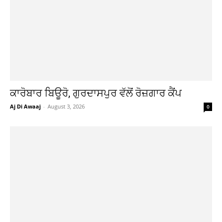
ਕਾਰੋਬਾਰ ਬਿਊਰੋ, ਗੁਰਦਾਸਪੁਰ ਵੱਲੋਂ ਰੋਜ਼ਗਾਰ ਕੈਂਪ
Aj Di Awaaj
-
August 3, 2026
0