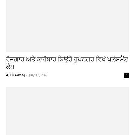
ਰੋਜ਼ਗਾਰ ਅਤੇ ਕਾਰੋਬਾਰ ਬਿਊਰੋ ਰੂਪਨਗਰ ਵਿਖੇ ਪਲੇਸਮੈਂਟ
ਕੈਂਪ
Aj Di Awaaj
-
July 13, 2026
0