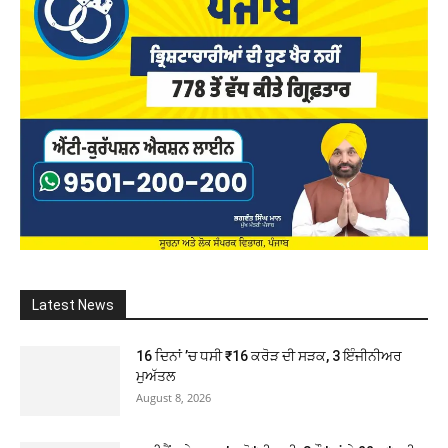
Latest News
16 ਦਿਨਾਂ ’ਚ ਧਸੀ ₹16 ਕਰੋੜ ਦੀ ਸੜਕ, 3 ਇੰਜੀਨੀਅਰ
ਮੁਅੱਤਲ
August 8, 2026