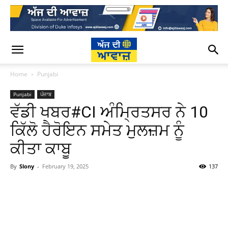
Home
Punjabi
Punjabi
ਪੰਜਾਬ
ਵੱਡੀ ਖਬਰ#CI ਅੰਮ੍ਰਿਤਸਰ ਨੇ 10
ਕਿੱਲੋ ਹੈਰੋਇਨ ਸਮੇਤ ਮੁਲਜ਼ਮ ਨੂੰ
ਕੀਤਾ ਕਾਬੂ
By
Slony
-
February 19, 2025
137
WhatsApp
Facebook
Twitter
T