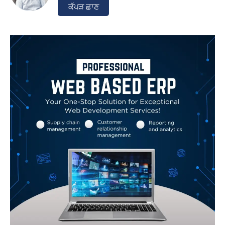
ਕੱਪੜ ਛਾਣ