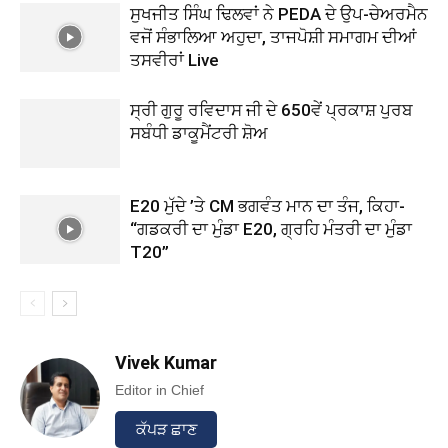
ਸੁਖਜੀਤ ਸਿੰਘ ਢਿਲਵਾਂ ਨੇ PEDA ਦੇ ਉਪ-ਚੇਅਰਮੈਨ
ਵਜੋਂ ਸੰਭਾਲਿਆ ਅਹੁਦਾ, ਤਾਜਪੋਸ਼ੀ ਸਮਾਗਮ ਦੀਆਂ
ਤਸਵੀਰਾਂ Live
ਸ੍ਰੀ ਗੁਰੂ ਰਵਿਦਾਸ ਜੀ ਦੇ 650ਵੇਂ ਪ੍ਰਕਾਸ਼ ਪੁਰਬ
ਸਬੰਧੀ ਡਾਕੂਮੈਂਟਰੀ ਸ਼ੋਅ
E20 ਮੁੱਦੇ ’ਤੇ CM ਭਗਵੰਤ ਮਾਨ ਦਾ ਤੰਜ, ਕਿਹਾ-
“ਗਡਕਰੀ ਦਾ ਮੁੰਡਾ E20, ਗ੍ਰਹਿ ਮੰਤਰੀ ਦਾ ਮੁੰਡਾ
T20”
Vivek Kumar
Editor in Chief
ਕੱਪੜ ਛਾਣ