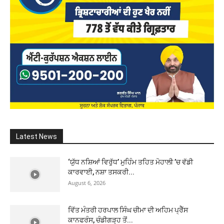
Latest News
‘ਯੁੱਧ ਨਸ਼ਿਆਂ ਵਿਰੁੱਧ’ ਮੁਹਿੰਮ ਤਹਿਤ ਮੋਹਾਲੀ ’ਚ ਵੱਡੀ
ਕਾਰਵਾਈ, ਨਸ਼ਾ ਤਸਕਰੀ...
August 6, 2026
ਵਿੱਤ ਮੰਤਰੀ ਹਰਪਾਲ ਸਿੰਘ ਚੀਮਾ ਦੀ ਅਹਿਮ ਪ੍ਰੈੱਸ
ਕਾਨਫਰੰਸ, ਚੰਡੀਗੜ੍ਹ ਤੋਂ...