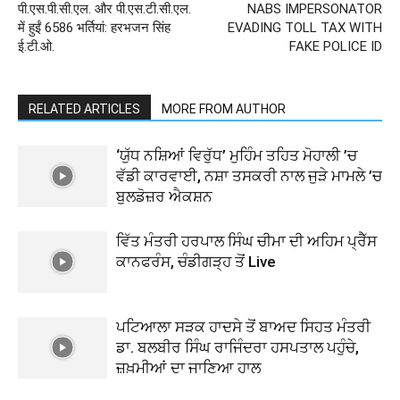
पी.एस.पी.सी.एल. और पी.एस.टी.सी.एल.
NABS IMPERSONATOR
में हुईं 6586 भर्तियां: हरभजन सिंह
EVADING TOLL TAX WITH
ई.टी.ओ.
FAKE POLICE ID
RELATED ARTICLES
MORE FROM AUTHOR
‘ਯੁੱਧ ਨਸ਼ਿਆਂ ਵਿਰੁੱਧ’ ਮੁਹਿੰਮ ਤਹਿਤ ਮੋਹਾਲੀ ’ਚ
ਵੱਡੀ ਕਾਰਵਾਈ, ਨਸ਼ਾ ਤਸਕਰੀ ਨਾਲ ਜੁੜੇ ਮਾਮਲੇ ’ਚ
ਬੁਲਡੋਜ਼ਰ ਐਕਸ਼ਨ
ਵਿੱਤ ਮੰਤਰੀ ਹਰਪਾਲ ਸਿੰਘ ਚੀਮਾ ਦੀ ਅਹਿਮ ਪ੍ਰੈੱਸ
ਕਾਨਫਰੰਸ, ਚੰਡੀਗੜ੍ਹ ਤੋਂ Live
ਪਟਿਆਲਾ ਸੜਕ ਹਾਦਸੇ ਤੋਂ ਬਾਅਦ ਸਿਹਤ ਮੰਤਰੀ
ਡਾ. ਬਲਬੀਰ ਸਿੰਘ ਰਾਜਿੰਦਰਾ ਹਸਪਤਾਲ ਪਹੁੰਚੇ,
ਜ਼ਖ਼ਮੀਆਂ ਦਾ ਜਾਣਿਆ ਹਾਲ