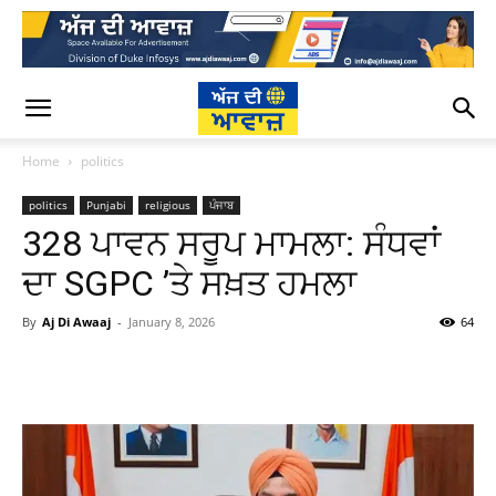
Home
politics
politics
Punjabi
religious
ਪੰਜਾਬ
328 ਪਾਵਨ ਸਰੂਪ ਮਾਮਲਾ: ਸੰਧਵਾਂ
ਦਾ SGPC ’ਤੇ ਸਖ਼ਤ ਹਮਲਾ
By
Aj Di Awaaj
-
January 8, 2026
64
WhatsApp
Facebook
Twitter
T