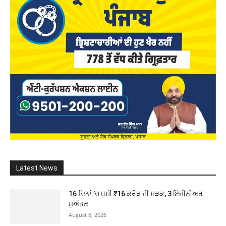
Latest News
16 ਦਿਨਾਂ ’ਚ ਧਸੀ ₹16 ਕਰੋੜ ਦੀ ਸੜਕ, 3 ਇੰਜੀਨੀਅਰ
ਮੁਅੱਤਲ
August 8, 2026