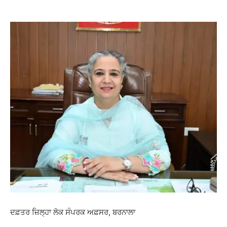
ਦਫ਼ਤਰ ਜ਼ਿਲ੍ਹਾ ਲੋਕ ਸੰਪਰਕ ਅਫ਼ਸਰ, ਬਰਨਾਲਾ