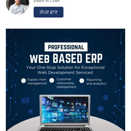
Editor in Chief
ਕੱਪੜ ਛਾਣ