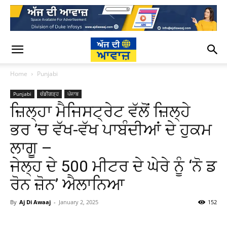
Home
Punjabi
Punjabi
ਚੰਡੀਗੜ੍ਹ
ਪੰਜਾਬ
ਜ਼ਿਲ੍ਹਾ ਮੈਜਿਸਟ੍ਰੇਟ ਵੱਲੋਂ ਜ਼ਿਲ੍ਹੇ
ਭਰ ’ਚ ਵੱਖ-ਵੱਖ ਪਾਬੰਦੀਆਂ ਦੇ ਹੁਕਮ
ਲਾਗੂ –
ਜੇਲ੍ਹ ਦੇ 500 ਮੀਟਰ ਦੇ ਘੇਰੇ ਨੂੰ ‘ਨੋ ਡ
ਰੋਨ ਜ਼ੋਨ’ ਐਲਾਨਿਆ
By
Aj Di Awaaj
-
January 2, 2025
152
WhatsApp
Facebook
Twitter
T