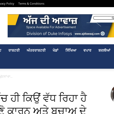
ivacy Policy
Terms & Conditions
ਹ
ਰਾਸ਼ਟਰੀ
ਅੰਤਰਰਾਸ਼ਟਰੀ
ਖੇਡਾਂ
ਸਿੱਖਿਆ
ਵਪਾਰ
ਬਦਲੀਆਂ
ੱਟਨਾਂ ਦਾ...
 ਹੀ ਕਿਉਂ ਵੱਧ ਰਿਹਾ ਹੈ
ਾਣੋ ਕਾਰਨ ਅਤੇ ਬਚਾਅ ਦੇ