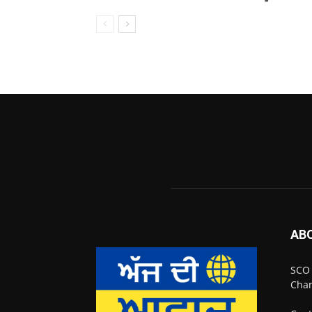
AB
SCO 
Chan