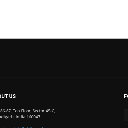
OUT US
F
86-87, Top Floor, Sector 45-C,
digarh, India 160047