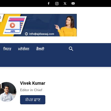
ਸਿਹਤ
ਮਨੋਰੰਜਨ
ਗੈਲਰੀ
Vivek Kumar
Editor in Chief
ਕੱਪੜ ਛਾਣ