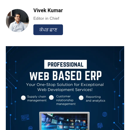
Vivek Kumar
Editor in Chief
ਕੱਪੜ ਛਾਣ