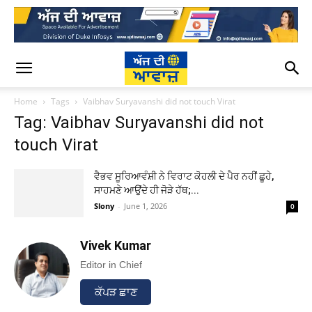
Home
Tags
Vaibhav Suryavanshi did not touch Virat
Tag: Vaibhav Suryavanshi did not
touch Virat
ਵੈਭਵ ਸੂਰਿਆਵੰਸ਼ੀ ਨੇ ਵਿਰਾਟ ਕੋਹਲੀ ਦੇ ਪੈਰ ਨਹੀਂ ਛੂਹੇ,
ਸਾਹਮਣੇ ਆਉਂਦੇ ਹੀ ਜੋੜੇ ਹੱਥ;...
Slony
-
June 1, 2026
0
Vivek Kumar
Editor in Chief
ਕੱਪੜ ਛਾਣ