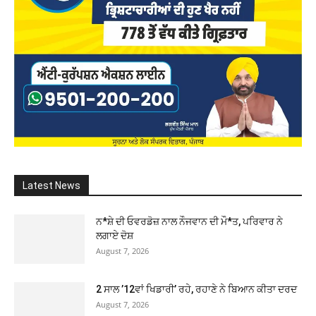
Latest News
ਨ*ਸ਼ੇ ਦੀ ਓਵਰਡੋਜ਼ ਨਾਲ ਨੌਜਵਾਨ ਦੀ ਮੌ*ਤ, ਪਰਿਵਾਰ ਨੇ
ਲਗਾਏ ਦੋਸ਼
August 7, 2026
2 ਸਾਲ ’12ਵਾਂ ਖਿਡਾਰੀ’ ਰਹੇ, ਰਹਾਣੇ ਨੇ ਬਿਆਨ ਕੀਤਾ ਦਰਦ
August 7, 2026