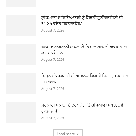
ਲੁਧਿਆਣਾ ਦੇ ਵਿਦਿਆਰਥੀ ਨੂੰ ਸਿਡਨੀ ਯੂਨੀਵਰਸਿਟੀ ਦੀ
₹1.35 ਕਰੋੜ ਸਕਾਲਰਸ਼ਿਪ
August 7, 2026
ਫਲਦਾਰ ਬਾਗਬਾਨੀ ਅਪਣਾ ਕੇ ਕਿਸਾਨ ਆਪਣੀ ਆਮਦਨ ‘ਚ
ਕਰ ਸਕਦੇ ਹਨ...
August 7, 2026
ਮਿਥੁਨ ਚੱਕਰਵਰਤੀ ਦੀ ਅਚਾਨਕ ਵਿਗੜੀ ਸਿਹਤ, ਹਸਪਤਾਲ
‘ਚ ਦਾਖ਼ਲ
August 7, 2026
ਸਰਕਾਰੀ ਮਕਾਨਾਂ ਦੇ ਦੁਰਪਯੋਗ ‘ਤੇ ਹਰਿਆਣਾ ਸਖ਼ਤ, ਨਵੇਂ
ਹੁਕਮ ਜਾਰੀ
August 7, 2026
Load more