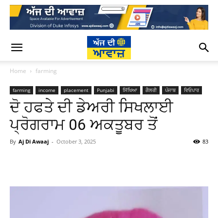
Home
farming
farming
income
placement
Punjabi
ਸਿੱਖਿਆ
ਗੈਲਰੀ
ਪੰਜਾਬ
ਵਿਓਪਾਰ
ਦੋ ਹਫਤੇ ਦੀ ਡੇਅਰੀ ਸਿਖਲਾਈ
ਪ੍ਰੋਗਰਾਮ 06 ਅਕਤੂਬਰ ਤੋਂ
By
Aj Di Awaaj
-
October 3, 2025
83
WhatsApp
Facebook
Twitter
T