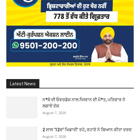
Latest News
ਨ*ਸ਼ੇ ਦੀ ਓਵਰਡੋਜ਼ ਨਾਲ ਨੌਜਵਾਨ ਦੀ ਮੌ*ਤ, ਪਰਿਵਾਰ ਨੇ
ਲਗਾਏ ਦੋਸ਼
August 7, 2026
2 ਸਾਲ ’12ਵਾਂ ਖਿਡਾਰੀ’ ਰਹੇ, ਰਹਾਣੇ ਨੇ ਬਿਆਨ ਕੀਤਾ ਦਰਦ
August 7, 2026