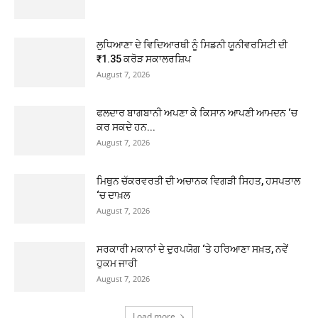
ਲੁਧਿਆਣਾ ਦੇ ਵਿਦਿਆਰਥੀ ਨੂੰ ਸਿਡਨੀ ਯੂਨੀਵਰਸਿਟੀ ਦੀ
₹1.35 ਕਰੋੜ ਸਕਾਲਰਸ਼ਿਪ
August 7, 2026
ਫਲਦਾਰ ਬਾਗਬਾਨੀ ਅਪਣਾ ਕੇ ਕਿਸਾਨ ਆਪਣੀ ਆਮਦਨ ‘ਚ
ਕਰ ਸਕਦੇ ਹਨ...
August 7, 2026
ਮਿਥੁਨ ਚੱਕਰਵਰਤੀ ਦੀ ਅਚਾਨਕ ਵਿਗੜੀ ਸਿਹਤ, ਹਸਪਤਾਲ
‘ਚ ਦਾਖ਼ਲ
August 7, 2026
ਸਰਕਾਰੀ ਮਕਾਨਾਂ ਦੇ ਦੁਰਪਯੋਗ ‘ਤੇ ਹਰਿਆਣਾ ਸਖ਼ਤ, ਨਵੇਂ
ਹੁਕਮ ਜਾਰੀ
August 7, 2026
Load more