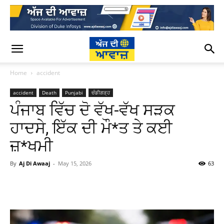
Home
accident
accident
Death
Punjabi
ਚੰਡੀਗੜ੍ਹ
ਪੰਜਾਬ ਵਿੱਚ ਦੋ ਵੱਖ-ਵੱਖ ਸੜਕ
ਹਾਦਸੇ, ਇੱਕ ਦੀ ਮੌ*ਤ ਤੇ ਕਈ
ਜ਼*ਖਮੀ
By
Aj Di Awaaj
-
May 15, 2026
63
WhatsApp
Facebook
Twitter
T