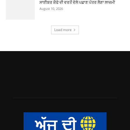
ਸਾਈਬਰ ਕੈਫੇ ਦੀ ਵਰਤੋਂ ਵੇਲੇ ਪਛਾਣ ਪੱਤਰ ਲੈਣਾ ਲਾਜ਼ਮੀ
August 10, 2026
Load more