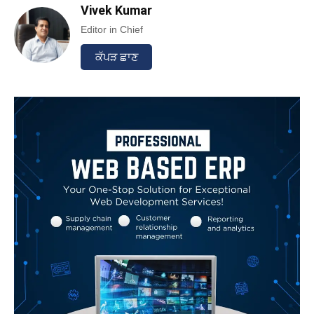
Vivek Kumar
Editor in Chief
ਕੱਪੜ ਛਾਣ