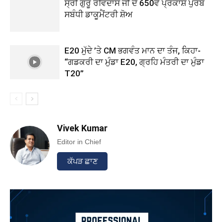
ਸ੍ਰੀ ਗੁਰੂ ਰਵਿਦਾਸ ਜੀ ਦੇ 650ਵੇਂ ਪ੍ਰਕਾਸ਼ ਪੁਰਬ
ਸਬੰਧੀ ਡਾਕੂਮੈਂਟਰੀ ਸ਼ੋਅ
E20 ਮੁੱਦੇ ’ਤੇ CM ਭਗਵੰਤ ਮਾਨ ਦਾ ਤੰਜ, ਕਿਹਾ-
“ਗਡਕਰੀ ਦਾ ਮੁੰਡਾ E20, ਗ੍ਰਹਿ ਮੰਤਰੀ ਦਾ ਮੁੰਡਾ
T20”
Vivek Kumar
Editor in Chief
ਕੱਪੜ ਛਾਣ