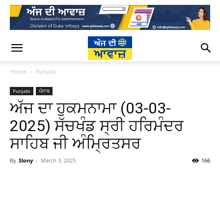
Home
Punjabi
Punjabi
ਪੰਜਾਬ
ਅੱਜ ਦਾ ਹੁਕਮਨਾਮਾ (03-03-
2025) ਸੱਚਖੰਡ ਸ੍ਰੀ ਹਰਿਮੰਦਰ
ਸਾਹਿਬ ਜੀ ਅੰਮ੍ਰਿਤਸਰ
By
Slony
-
March 3, 2025
166
WhatsApp
Facebook
Twitter
T