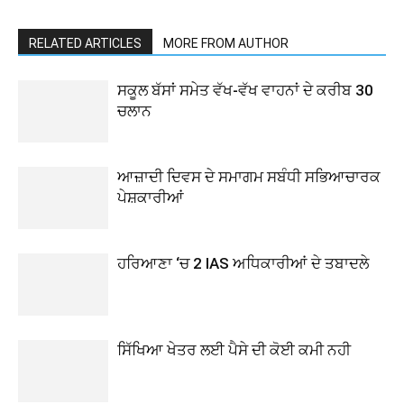
RELATED ARTICLES
MORE FROM AUTHOR
ਸਕੂਲ ਬੱਸਾਂ ਸਮੇਤ ਵੱਖ-ਵੱਖ ਵਾਹਨਾਂ ਦੇ ਕਰੀਬ 30
ਚਲਾਨ
ਆਜ਼ਾਦੀ ਦਿਵਸ ਦੇ ਸਮਾਗਮ ਸਬੰਧੀ ਸਭਿਆਚਾਰਕ
ਪੇਸ਼ਕਾਰੀਆਂ
ਹਰਿਆਣਾ ‘ਚ 2 IAS ਅਧਿਕਾਰੀਆਂ ਦੇ ਤਬਾਦਲੇ
ਸਿੱਖਿਆ ਖੇਤਰ ਲਈ ਪੈਸੇ ਦੀ ਕੋਈ ਕਮੀ ਨਹੀ