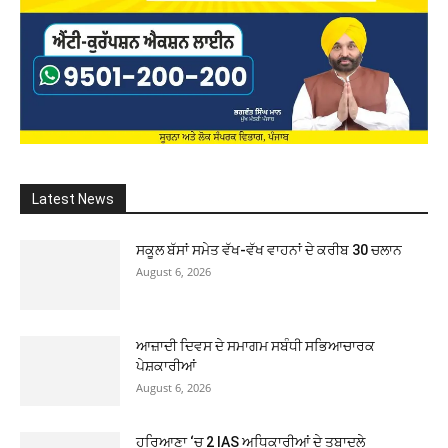
Latest News
ਸਕੂਲ ਬੱਸਾਂ ਸਮੇਤ ਵੱਖ-ਵੱਖ ਵਾਹਨਾਂ ਦੇ ਕਰੀਬ 30 ਚਲਾਨ
August 6, 2026
ਆਜ਼ਾਦੀ ਦਿਵਸ ਦੇ ਸਮਾਗਮ ਸਬੰਧੀ ਸਭਿਆਚਾਰਕ
ਪੇਸ਼ਕਾਰੀਆਂ
August 6, 2026
ਹਰਿਆਣਾ ‘ਚ 2 IAS ਅਧਿਕਾਰੀਆਂ ਦੇ ਤਬਾਦਲੇ