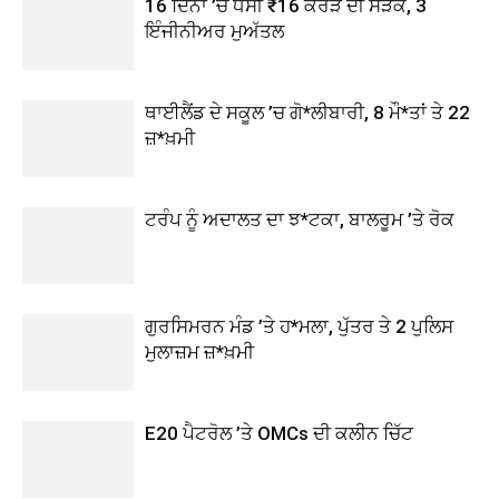
16 ਦਿਨਾਂ ’ਚ ਧਸੀ ₹16 ਕਰੋੜ ਦੀ ਸੜਕ, 3
ਇੰਜੀਨੀਅਰ ਮੁਅੱਤਲ
ਥਾਈਲੈਂਡ ਦੇ ਸਕੂਲ ’ਚ ਗੋ*ਲੀਬਾਰੀ, 8 ਮੌ*ਤਾਂ ਤੇ 22
ਜ਼*ਖ਼ਮੀ
ਟਰੰਪ ਨੂੰ ਅਦਾਲਤ ਦਾ ਝ*ਟਕਾ, ਬਾਲਰੂਮ ’ਤੇ ਰੋਕ
ਗੁਰਸਿਮਰਨ ਮੰਡ ’ਤੇ ਹ*ਮਲਾ, ਪੁੱਤਰ ਤੇ 2 ਪੁਲਿਸ
ਮੁਲਾਜ਼ਮ ਜ਼*ਖ਼ਮੀ
E20 ਪੈਟਰੋਲ ’ਤੇ OMCs ਦੀ ਕਲੀਨ ਚਿੱਟ