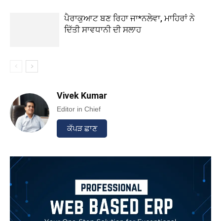
ਪੈਰਾਕੁਆਟ ਬਣ ਰਿਹਾ ਜਾ*ਨਲੇਵਾ, ਮਾਹਿਰਾਂ ਨੇ
ਦਿੱਤੀ ਸਾਵਧਾਨੀ ਦੀ ਸਲਾਹ
Vivek Kumar
Editor in Chief
ਕੱਪੜ ਛਾਣ