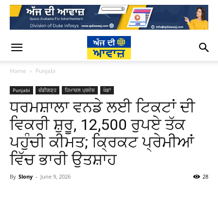
Home
Punjabi
Punjabi
ਚੰਡੀਗੜ੍ਹ
ਹਿਮਾਚਲ ਪ੍ਰਦੇਸ਼
ਖੇਡਾਂ
ਧਰਮਸ਼ਾਲਾ ਵਨਡੇ ਲਈ ਟਿਕਟਾਂ ਦੀ
ਵਿਕਰੀ ਸ਼ੁਰੂ, 12,500 ਰੁਪਏ ਤੱਕ
ਪਹੁੰਚੀ ਕੀਮਤ; ਕ੍ਰਿਕਟ ਪ੍ਰੇਮੀਆਂ
ਵਿੱਚ ਭਾਰੀ ਉਤਸ਼ਾਹ
By
Slony
-
June 9, 2026
28
WhatsApp
Facebook
Twitter
T