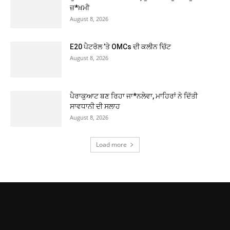
ਜ਼*ਖ਼ਮੀ
August 8, 2026
E20 ਪੈਟਰੋਲ ’ਤੇ OMCs ਦੀ ਕਲੀਨ ਚਿੱਟ
August 8, 2026
ਪੈਰਾਕੁਆਟ ਬਣ ਰਿਹਾ ਜਾ*ਨਲੇਵਾ, ਮਾਹਿਰਾਂ ਨੇ ਦਿੱਤੀ
ਸਾਵਧਾਨੀ ਦੀ ਸਲਾਹ
August 8, 2026
Load more