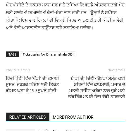
ਐਚਪੀਸੀਏ ਦੇ ਸਕੱਤਰ ਮਨੁਜ ਸ਼ਰਮਾ ਨੇ ਦੱਸਿਆ ਕਿ ਵਨਡੇ ਅੰਤਰਰਾਸ਼ਟਰੀ ਮੈਚ
ਲਈ ਸਾਰੀਆਂ ਤਿਆਰੀਆਂ ਜ਼ੋਰਾਂ-ਸ਼ੋਰਾਂ ਨਾਲ ਜਾਰੀ ਹਨ। ਉਨ੍ਹਾਂ ਨੇ ਸਪੱਸ਼ਟ
ਕੀਤਾ ਕਿ ਇਸ ਵਾਰ ਟਿਕਟਾਂ ਦੀ ਵਿਕਰੀ ਸਿਰਫ਼ ਆਨਲਾਈਨ ਹੀ ਕੀਤੀ ਜਾਵੇਗੀ
ਅਤੇ ਕੋਈ ਆਫਲਾਈਨ ਕਾਊਂਟਰ ਨਹੀਂ ਲਗਾਇਆ ਜਾਵੇਗਾ।
TAGS
Ticket sales for Dharamshala ODI
Previous article
Next article
ਹਿੰਦੀ ਪੱਟੀ ਵਿੱਚ ‘ਪੇੱਡੀ’ ਦੀ ਕਮਾਈ
ਈਡੀ ਦੀ ਦਿੱਲੀ-ਨੋਇਡਾ ਸਮੇਤ ਕਈ
ਸੁਸਤ, ਦਰਸ਼ਕ ਖਿੱਚਣ ਲਈ ਟਿਕਟ
ਸ਼ਹਿਰਾਂ ਵਿੱਚ ਛਾਪੇਮਾਰੀ, ਪੰਜਾਬ ਦੇ
ਕੀਮਤ ਘਟਾ ਕੇ 199 ਰੁਪਏ ਕੀਤੀ
ਮੰਤਰੀ ਸੰਜੀਵ ਅਰੋੜਾ ਨਾਲ ਜੁੜੇ ਮਨੀ
ਲਾਂਡਰਿੰਗ ਮਾਮਲੇ ਵਿੱਚ ਵੱਡੀ ਕਾਰਵਾਈ
RELATED ARTICLES
MORE FROM AUTHOR