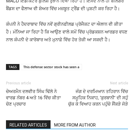
MACD ਇੰਡੀਕੇਟਰ ਬੁਲਿਸ਼ ਰੁਝਾਨ ਦਿਖਾ ਰਿਹਾ ਹੈ। ਇਸਦੇ ਨਾਲ ਹੀ ਬੋਲਿੰਗਰ
ਬੈਂਡਸ ਦਾ ਫੈਲਾਅ ਵੀ ਸ਼ੇਅਰ ਵਿੱਚ ਮਜ਼ਬੂਤ ਟ੍ਰੈਂਡ ਦੀ ਪੁਸ਼ਟੀ ਕਰ ਰਿਹਾ ਹੈ।
ਕੰਪਨੀ ਨੇ ਹੈਦਰਾਬਾਦ ਵਿੱਚ ਨਵੇਂ ਗ੍ਰੀਨਫੀਲਡ ਪ੍ਰੋਜੈਕਟ ਦਾ ਐਲਾਨ ਵੀ ਕੀਤਾ
ਹੈ। ਮੰਨਿਆ ਜਾ ਰਿਹਾ ਹੈ ਕਿ ਆਉਣ ਵਾਲੇ ਸਮੇਂ ਵਿੱਚ ਪ੍ਰੋਡਕਸ਼ਨ ਆਰਡਰ ਵਧਣ
ਨਾਲ ਕੰਪਨੀ ਦੇ ਕਾਰੋਬਾਰ ਅਤੇ ਮੁਨਾਫ਼ੇ ਵਿੱਚ ਹੋਰ ਤੇਜ਼ੀ ਆ ਸਕਦੀ ਹੈ।
TAGS
This defense sector stock has seen a
Previous article
Next article
ਚੇਅਰਮੈਨ ਦਲਵੀਰ ਸਿੰਘ ਢਿੱਲੋ ਨੇ
ਜੰਗ ਦੇ ਦਰਮਿਆਨ ਤਹਿਰਾਨ ਵਿੱਚ
ਵਾਰਡ ਨੰਬਰ 4 ਅਤੇ 16 ਵਿੱਚ ਕੀਤਾ
ਸਮੂਹਿਕ ਨਿਕਾਹ, ‘ਕੁਰਬਾਨੀ’ ਦੀ ਸਹੁੰ
ਚੋਣ ਪ੍ਰਚਾਰ
ਚੁੱਕ ਕੇ ਵਿਆਹ ਕਰਨ ਪਹੁੰਚੇ ਸੈਂਕੜੇ ਜੋੜੇ
RELATED ARTICLES
MORE FROM AUTHOR