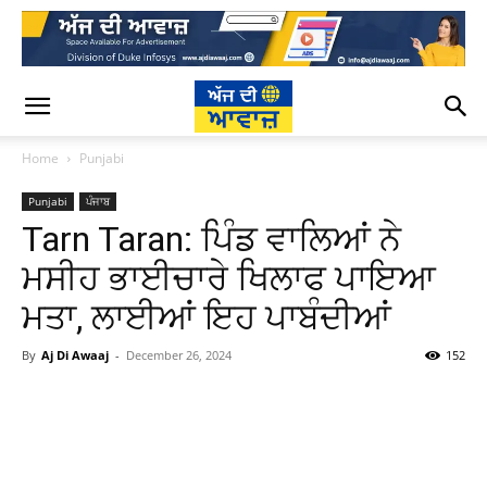
Home
Punjabi
Punjabi
ਪੰਜਾਬ
Tarn Taran: ਪਿੰਡ ਵਾਲਿਆਂ ਨੇ
ਮਸੀਹ ਭਾਈਚਾਰੇ ਖਿਲਾਫ ਪਾਇਆ
ਮਤਾ, ਲਾਈਆਂ ਇਹ ਪਾਬੰਦੀਆਂ
By
Aj Di Awaaj
-
December 26, 2024
152
WhatsApp
Facebook
Twitter
T