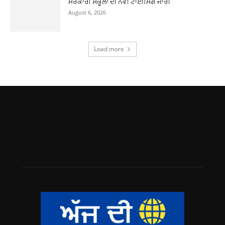
ਸਰਕਾਰੀ ਸਕੂਲਾਂ ਦੀ ਨਵੀਂ ਟਾਈਮਿੰਗ ਜਾਰੀ
August 6, 2026
Load more