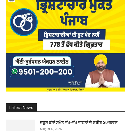
Latest News
ਸਕੂਲ ਬੱਸਾਂ ਸਮੇਤ ਵੱਖ-ਵੱਖ ਵਾਹਨਾਂ ਦੇ ਕਰੀਬ 30 ਚਲਾਨ
August 6, 2026