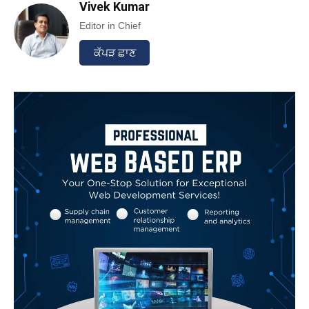
Vivek Kumar
Editor in Chief
ਕੱਪੜ ਛਾਣ