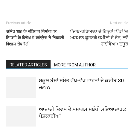
Previous article
Next article
अमित शाह के संविधान निर्माता पर
ਪੰਜਾਬ-ਹਰਿਆਣਾ ਦੇ ਇਨ੍ਹਾਂ ਪਿੰਡਾਂ ‘ਚ
टिप्पणी के विरोध में कांग्रेस ने निकाली
ਅਸਮਾਨ ਛੂਹਣਗੇ ਜ਼ਮੀਨਾਂ ਦੇ ਰੇਟ, ਨਵੇਂ
विशाल रोष रैली
ਹਾਈਵੇਅ ਮਨਜ਼ੂਰ
RELATED ARTICLES
MORE FROM AUTHOR
ਸਕੂਲ ਬੱਸਾਂ ਸਮੇਤ ਵੱਖ-ਵੱਖ ਵਾਹਨਾਂ ਦੇ ਕਰੀਬ 30
ਚਲਾਨ
ਆਜ਼ਾਦੀ ਦਿਵਸ ਦੇ ਸਮਾਗਮ ਸਬੰਧੀ ਸਭਿਆਚਾਰਕ
ਪੇਸ਼ਕਾਰੀਆਂ