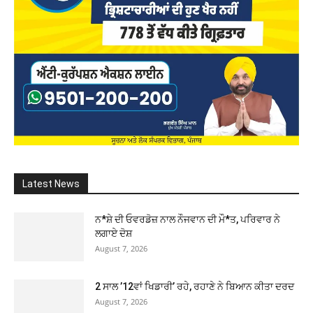
Latest News
ਨ*ਸ਼ੇ ਦੀ ਓਵਰਡੋਜ਼ ਨਾਲ ਨੌਜਵਾਨ ਦੀ ਮੌ*ਤ, ਪਰਿਵਾਰ ਨੇ
ਲਗਾਏ ਦੋਸ਼
August 7, 2026
2 ਸਾਲ ’12ਵਾਂ ਖਿਡਾਰੀ’ ਰਹੇ, ਰਹਾਣੇ ਨੇ ਬਿਆਨ ਕੀਤਾ ਦਰਦ
August 7, 2026