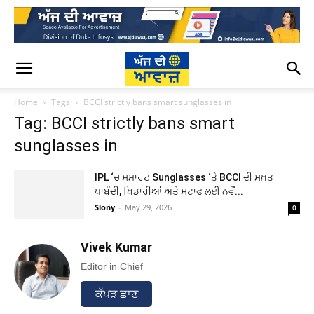
Home
Tags
BCCI strictly bans smart sunglasses in
Tag: BCCI strictly bans smart
sunglasses in
IPL ‘ਚ ਸਮਾਰਟ Sunglasses ‘ਤੇ BCCI ਦੀ ਸਖ਼ਤ
ਪਾਬੰਦੀ, ਖਿਡਾਰੀਆਂ ਅਤੇ ਸਟਾਫ ਲਈ ਨਵੇਂ...
Slony
-
May 29, 2026
0
Vivek Kumar
Editor in Chief
ਕੱਪੜ ਛਾਣ