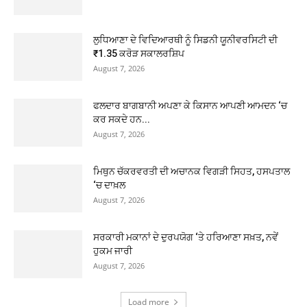
ਲੁਧਿਆਣਾ ਦੇ ਵਿਦਿਆਰਥੀ ਨੂੰ ਸਿਡਨੀ ਯੂਨੀਵਰਸਿਟੀ ਦੀ
₹1.35 ਕਰੋੜ ਸਕਾਲਰਸ਼ਿਪ
August 7, 2026
ਫਲਦਾਰ ਬਾਗਬਾਨੀ ਅਪਣਾ ਕੇ ਕਿਸਾਨ ਆਪਣੀ ਆਮਦਨ ‘ਚ
ਕਰ ਸਕਦੇ ਹਨ...
August 7, 2026
ਮਿਥੁਨ ਚੱਕਰਵਰਤੀ ਦੀ ਅਚਾਨਕ ਵਿਗੜੀ ਸਿਹਤ, ਹਸਪਤਾਲ
‘ਚ ਦਾਖ਼ਲ
August 7, 2026
ਸਰਕਾਰੀ ਮਕਾਨਾਂ ਦੇ ਦੁਰਪਯੋਗ ‘ਤੇ ਹਰਿਆਣਾ ਸਖ਼ਤ, ਨਵੇਂ
ਹੁਕਮ ਜਾਰੀ
August 7, 2026
Load more