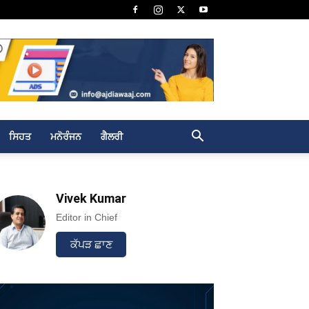
ਸਿਹਤ
ਮਨੋਰੰਜਨ
ਗੈਲਰੀ
Vivek Kumar
Editor in Chief
ਕੱਪੜ ਛਾਣ