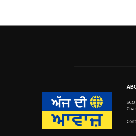
AB
SCO 
Chan
Cont