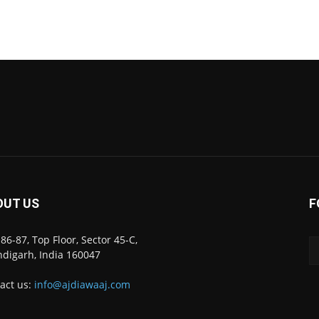
OUT US
F
86-87, Top Floor, Sector 45-C,
digarh, India 160047
act us:
info@ajdiawaaj.com