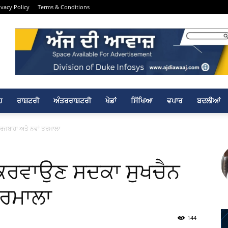
ivacy Policy
Terms & Conditions
ਹ
ਰਾਸ਼ਟਰੀ
ਅੰਤਰਰਾਸ਼ਟਰੀ
ਖੇਡਾਂ
ਸਿੱਖਿਆ
ਵਪਾਰ
ਬਦਲੀਆਂ
ਰਜਬਾਹਾ ਅਤੇ ਨਵਾਂ ਤਰਮਾਲਾ
 ਕਰਵਾਉਣ ਸਦਕਾ ਸੁਖਚੈਨ
ਤਰਮਾਲਾ
144