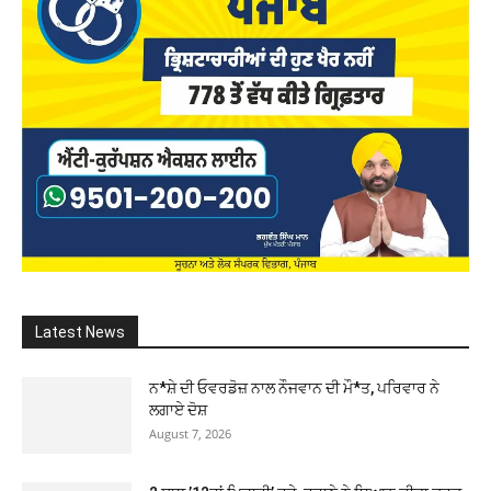
Latest News
ਨ*ਸ਼ੇ ਦੀ ਓਵਰਡੋਜ਼ ਨਾਲ ਨੌਜਵਾਨ ਦੀ ਮੌ*ਤ, ਪਰਿਵਾਰ ਨੇ
ਲਗਾਏ ਦੋਸ਼
August 7, 2026