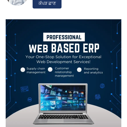
ਕੱਪੜ ਛਾਣ