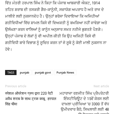
ਵਿੱਤ ਮੰਤਰੀ ਹਰਪਾਲ ਸਿੰਘ ਨੇ ਕਿਹਾ ਕਿ ਪੰਜਾਬ ਆਬਕਾਰੀ ਐਕਟ, 1914
ਤਹਿਤ ਸ਼ਰਾਬ ਦੀ ਤਸਕਰੀ ਗੈਰ-ਕਾਨੂੰਨੀ, ਸਜ਼ਾਯੋਗ ਅਪਰਾਧ ਹੈ ਅਤੇ ਰਾਜ ਦੇ
ਮਾਲੀਏ ਲਈ ਨੁਕਸਾਨਦੇਹ ਹੈ। ਉਨ੍ਹਾਂ ਭਰੋਸਾ ਦਿਵਾਇਆ ਕਿ ਅਜਿਹੀਆਂ
ਗਤੀਵਿਧੀਆਂ ਵਿੱਚ ਸ਼ਾਮਲ ਕਿਸੇ ਵੀ ਵਿਅਕਤੀ ਨੂੰ ਬਖਸ਼ਿਆ ਨਹੀਂ ਜਾਵੇਗਾ ਅਤੇ
ਉਲੰਘਣਾ ਕਰਨ ਵਾਲਿਆਂ ਨੂੰ ਕਾਨੂੰਨ ਅਨੁਸਾਰ ਸਖ਼ਤ ਨਤੀਜੇ ਭੁਗਤਣੇ ਪੈਣਗੇ।
ਉਨ੍ਹਾਂ ਪੰਜਾਬ ਦੇ ਲੋਕਾਂ ਨੂੰ ਵੀ ਅਪੀਲ ਕੀਤੀ ਕਿ ਉਹ ਅਜਿਹੀ ਕਿਸੇ ਵੀ
ਗਤੀਵਿਧੀ ਬਾਰੇ ਵਿਭਾਗ ਨੂੰ ਸੂਚਿਤ ਕਰਨ ਤਾਂ ਜੋ ਸੂਬੇ ਨੂੰ ਕੋਈ ਮਾਲੀ ਨੁਕਸਾਨ ਨਾ
ਹੋਵੇ।
TAGS
punjab
punjab govt
Punjab News
Previous article
Next article
स्पेशल ऑपरेशन ग्रुप द्वारा 220 पेटी
ਮਹਾਰਾਜਾ ਰਣਜੀਤ ਸਿੰਘ ਪ੍ਰੈਪਰੇਟਰੀ
अवैध शराब के साथ ट्रक काबू : हरपाल
ਇੰਸਟੀਚਿਊਟ ਦੇ 15ਵੇਂ ਕੋਰਸ ਲਈ
सिंह चीमा
ਦਾਖ਼ਲਾ ਪ੍ਰੀਖਿਆ ‘ਚ 3300 ਤੋਂ ਵੱਧ
ਉਮੀਦਵਾਰ ਬੈਠੇ; ਸਿਖਲਾਈ ਲਈ 48