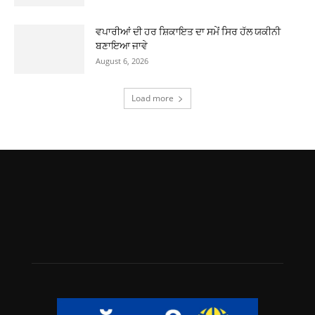
ਵਪਾਰੀਆਂ ਦੀ ਹਰ ਸ਼ਿਕਾਇਤ ਦਾ ਸਮੇਂ ਸਿਰ ਹੱਲ ਯਕੀਨੀ
ਬਣਾਇਆ ਜਾਵੇ
August 6, 2026
Load more