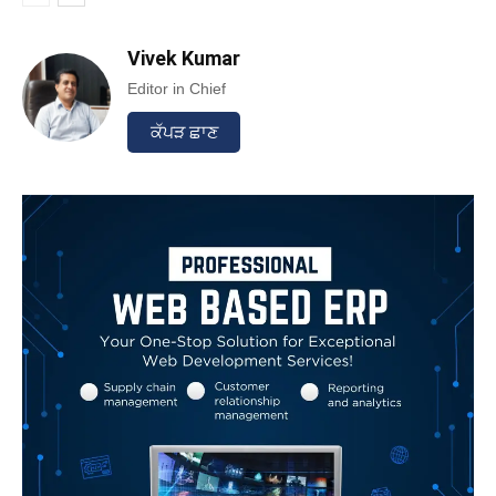
Vivek Kumar
Editor in Chief
ਕੱਪੜ ਛਾਣ