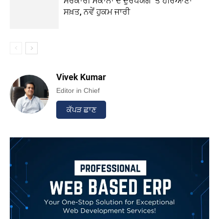
ਸਰਕਾਰੀ ਮਕਾਨਾਂ ਦੇ ਦੁਰਪਯੋਗ ‘ਤੇ ਹਰਿਆਣਾ
ਸਖ਼ਤ, ਨਵੇਂ ਹੁਕਮ ਜਾਰੀ
Vivek Kumar
Editor in Chief
ਕੱਪੜ ਛਾਣ