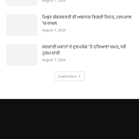
August 7, 2026
ਮਿਥੁਨ ਚੱਕਰਵਰਤੀ ਦੀ ਅਚਾਨਕ ਵਿਗੜੀ ਸਿਹਤ, ਹਸਪਤਾਲ
‘ਚ ਦਾਖ਼ਲ
August 7, 2026
ਸਰਕਾਰੀ ਮਕਾਨਾਂ ਦੇ ਦੁਰਪਯੋਗ ‘ਤੇ ਹਰਿਆਣਾ ਸਖ਼ਤ, ਨਵੇਂ
ਹੁਕਮ ਜਾਰੀ
August 7, 2026
Load more