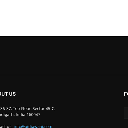
OUT US
F
86-87, Top Floor, Sector 45-C,
digarh, India 160047
act us:
info@ajdiawaaj.com