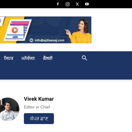
ਸਿਹਤ
ਮਨੋਰੰਜਨ
ਗੈਲਰੀ
Vivek Kumar
Editor in Chief
ਕੱਪੜ ਛਾਣ