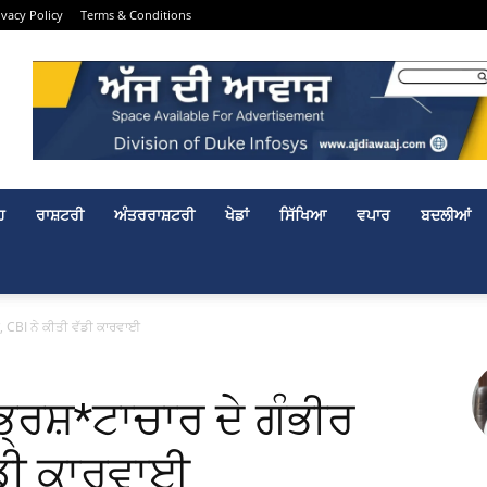
ivacy Policy
Terms & Conditions
ਹ
ਰਾਸ਼ਟਰੀ
ਅੰਤਰਰਾਸ਼ਟਰੀ
ਖੇਡਾਂ
ਸਿੱਖਿਆ
ਵਪਾਰ
ਬਦਲੀਆਂ
ਸ਼, CBI ਨੇ ਕੀਤੀ ਵੱਡੀ ਕਾਰਵਾਈ
ਭ੍ਰਿਸ਼*ਟਾਚਾਰ ਦੇ ਗੰਭੀਰ
ਵੱਡੀ ਕਾਰਵਾਈ