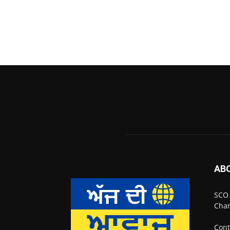
AB
SCO 
Chan
Cont