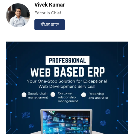
Vivek Kumar
Editor in Chief
ਕੱਪੜ ਛਾਣ