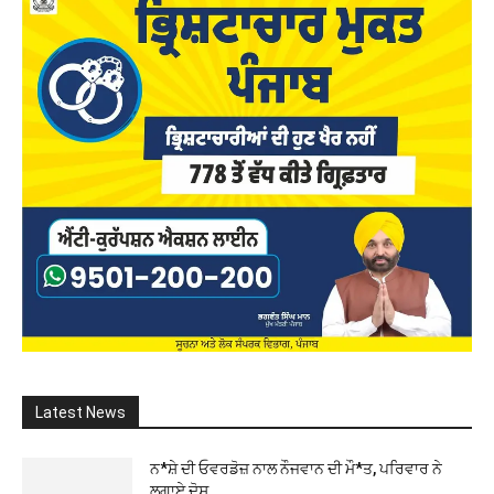
Latest News
ਨ*ਸ਼ੇ ਦੀ ਓਵਰਡੋਜ਼ ਨਾਲ ਨੌਜਵਾਨ ਦੀ ਮੌ*ਤ, ਪਰਿਵਾਰ ਨੇ
ਲਗਾਏ ਦੋਸ਼