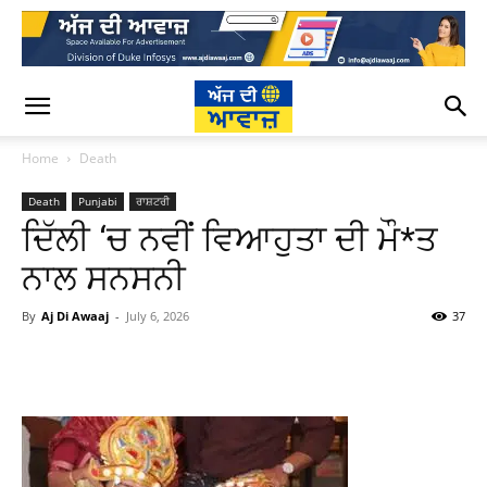
Home
Death
Death
Punjabi
ਰਾਸ਼ਟਰੀ
ਦਿੱਲੀ ‘ਚ ਨਵੀਂ ਵਿਆਹੁਤਾ ਦੀ ਮੌ*ਤ
ਨਾਲ ਸਨਸਨੀ
By
Aj Di Awaaj
-
July 6, 2026
37
WhatsApp
Facebook
Twitter
T