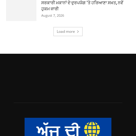
ਸਰਕਾਰੀ ਮਕਾਨਾਂ ਦੇ ਦੁਰਪਯੋਗ ‘ਤੇ ਹਰਿਆਣਾ ਸਖ਼ਤ, ਨਵੇਂ
ਹੁਕਮ ਜਾਰੀ
August 7, 2026
Load more