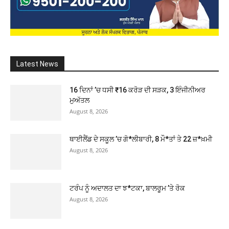
Latest News
16 ਦਿਨਾਂ ’ਚ ਧਸੀ ₹16 ਕਰੋੜ ਦੀ ਸੜਕ, 3 ਇੰਜੀਨੀਅਰ
ਮੁਅੱਤਲ
August 8, 2026
ਥਾਈਲੈਂਡ ਦੇ ਸਕੂਲ ’ਚ ਗੋ*ਲੀਬਾਰੀ, 8 ਮੌ*ਤਾਂ ਤੇ 22 ਜ਼*ਖ਼ਮੀ
August 8, 2026
ਟਰੰਪ ਨੂੰ ਅਦਾਲਤ ਦਾ ਝ*ਟਕਾ, ਬਾਲਰੂਮ ’ਤੇ ਰੋਕ
August 8, 2026