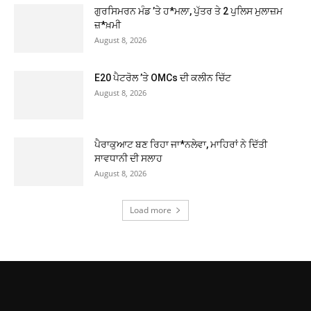
ਗੁਰਸਿਮਰਨ ਮੰਡ ’ਤੇ ਹ*ਮਲਾ, ਪੁੱਤਰ ਤੇ 2 ਪੁਲਿਸ ਮੁਲਾਜ਼ਮ
ਜ਼*ਖ਼ਮੀ
August 8, 2026
E20 ਪੈਟਰੋਲ ’ਤੇ OMCs ਦੀ ਕਲੀਨ ਚਿੱਟ
August 8, 2026
ਪੈਰਾਕੁਆਟ ਬਣ ਰਿਹਾ ਜਾ*ਨਲੇਵਾ, ਮਾਹਿਰਾਂ ਨੇ ਦਿੱਤੀ
ਸਾਵਧਾਨੀ ਦੀ ਸਲਾਹ
August 8, 2026
Load more