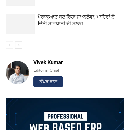
ਪੈਰਾਕੁਆਟ ਬਣ ਰਿਹਾ ਜਾ*ਨਲੇਵਾ, ਮਾਹਿਰਾਂ ਨੇ
ਦਿੱਤੀ ਸਾਵਧਾਨੀ ਦੀ ਸਲਾਹ
Vivek Kumar
Editor in Chief
ਕੱਪੜ ਛਾਣ