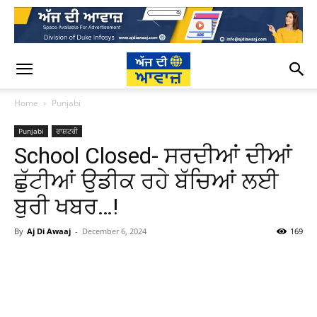
Home
Punjabi
Punjabi
ਰਾਸ਼ਟਰੀ
School Closed- ਸਰਦੀਆਂ ਦੀਆਂ
ਛੁੱਟੀਆਂ ਉਡੀਕ ਰਹੇ ਬੱਚਿਆਂ ਲਈ
ਬੁਰੀ ਖਬਰ…!
By
Aj Di Awaaj
-
December 6, 2024
169
WhatsApp
Facebook
Twitter
T