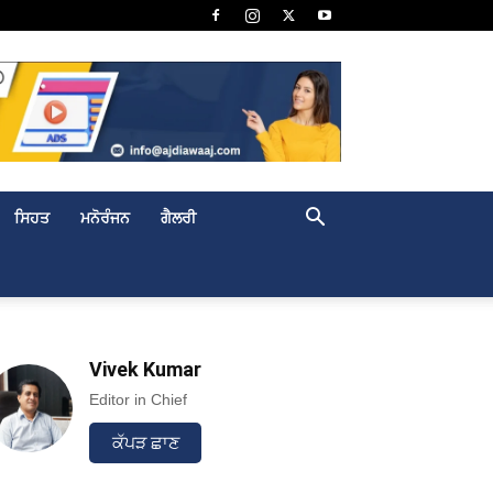
ਸਿਹਤ
ਮਨੋਰੰਜਨ
ਗੈਲਰੀ
Vivek Kumar
Editor in Chief
ਕੱਪੜ ਛਾਣ