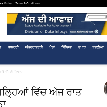
acy Policy
Terms & Conditions
ਹ
ਰਾਸ਼ਟਰੀ
ਅੰਤਰਰਾਸ਼ਟਰੀ
ਖੇਡਾਂ
ਸਿੱਖਿਆ
ਵਪਾਰ
ਬਦਲੀਆਂ
ਭਾਰੀ ਮੀਂਹ ਦੀ ਸੰਭਾਵਨਾ
ਿਲ੍ਹਿਆਂ ਵਿੱਚ ਅੱਜ ਰਾਤ
ਨਾ