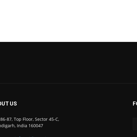
OUT US
F
86-87, Top Floor, Sector 45-C,
digarh, India 160047