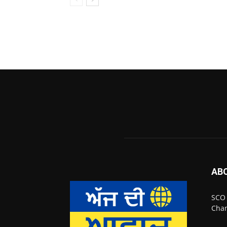
AB
SCO 
Chan