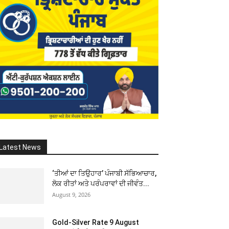
Latest News
‘ਤੀਆਂ ਦਾ ਤਿਉਹਾਰ’ ਪੰਜਾਬੀ ਸੱਭਿਆਚਾਰ,
ਲੋਕ ਰੀਤਾਂ ਅਤੇ ਪਰੰਪਰਾਵਾਂ ਦੀ ਜੀਵੰਤ...
August 9, 2026
Gold-Silver Rate 9 August