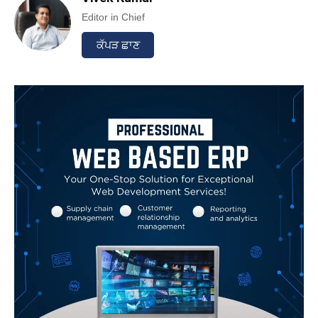
Editor in Chief
ਕੱਪੜ ਛਾਣ