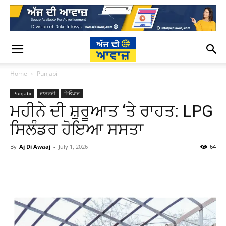
Home
Punjabi
Punjabi
ਰਾਸ਼ਟਰੀ
ਵਿਓਪਾਰ
ਮਹੀਨੇ ਦੀ ਸ਼ੁਰੂਆਤ ‘ਤੇ ਰਾਹਤ: LPG
ਸਿਲੰਡਰ ਹੋਇਆ ਸਸਤਾ
By
Aj Di Awaaj
-
July 1, 2026
64
WhatsApp
Facebook
Twitter
T