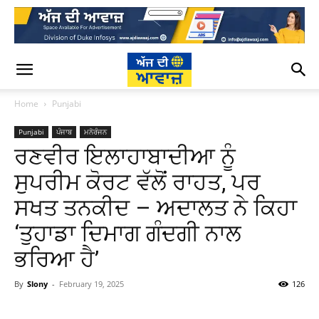
Home
Punjabi
Punjabi
ਪੰਜਾਬ
ਮਨੋਰੰਜਨ
ਰਣਵੀਰ ਇਲਾਹਾਬਾਦੀਆ ਨੂੰ
ਸੁਪਰੀਮ ਕੋਰਟ ਵੱਲੋਂ ਰਾਹਤ, ਪਰ
ਸਖਤ ਤਨਕੀਦ – ਅਦਾਲਤ ਨੇ ਕਿਹਾ
‘ਤੁਹਾਡਾ ਦਿਮਾਗ ਗੰਦਗੀ ਨਾਲ
ਭਰਿਆ ਹੈ’
By
Slony
-
February 19, 2025
126
WhatsApp
Facebook
Twitter
T