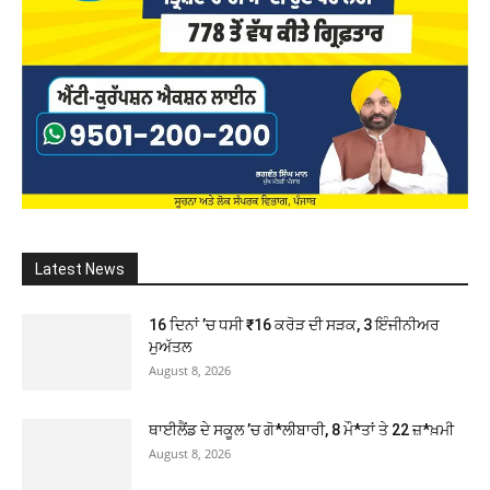
Latest News
16 ਦਿਨਾਂ ’ਚ ਧਸੀ ₹16 ਕਰੋੜ ਦੀ ਸੜਕ, 3 ਇੰਜੀਨੀਅਰ
ਮੁਅੱਤਲ
August 8, 2026
ਥਾਈਲੈਂਡ ਦੇ ਸਕੂਲ ’ਚ ਗੋ*ਲੀਬਾਰੀ, 8 ਮੌ*ਤਾਂ ਤੇ 22 ਜ਼*ਖ਼ਮੀ
August 8, 2026