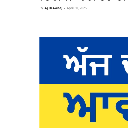
By
Aj Di Awaaj
-
April 30, 2025
WhatsApp
Facebook