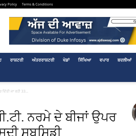
ivacy Policy
Terms & Conditions
ਹ
ਰਾਸ਼ਟਰੀ
ਅੰਤਰਰਾਸ਼ਟਰੀ
ਖੇਡਾਂ
ਸਿੱਖਿਆ
ਵਪਾਰ
ਬਦਲੀਆਂ
ਰ ਦਿੱਤੀ ਜਾ ਰਹੀ 33...
ਬੀ.ਟੀ. ਨਰਮੇ ਦੇ ਬੀਜਾਂ ਉਪਰ
ਫੀਸਦੀ ਸਬਸਿਡੀ