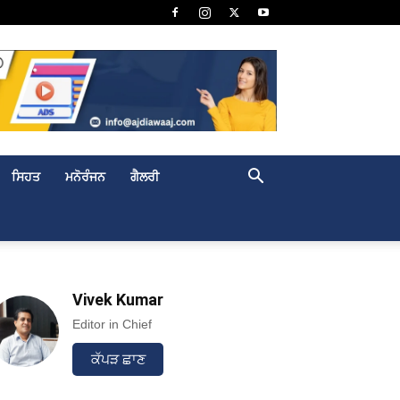
ਸਿਹਤ
ਮਨੋਰੰਜਨ
ਗੈਲਰੀ
Vivek Kumar
Editor in Chief
ਕੱਪੜ ਛਾਣ