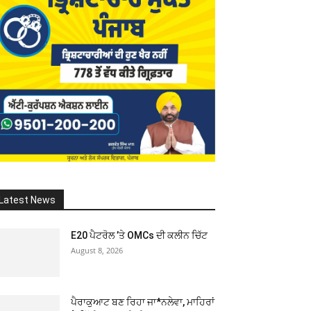
Latest News
E20 ਪੈਟਰੋਲ ’ਤੇ OMCs ਦੀ ਕਲੀਨ ਚਿੱਟ
August 8, 2026
ਪੈਰਾਕੁਆਟ ਬਣ ਰਿਹਾ ਜਾ*ਨਲੇਵਾ, ਮਾਹਿਰਾਂ