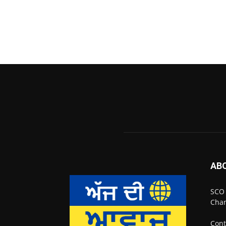
AB
SCO 
Chan
Cont