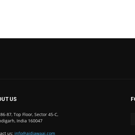
OUT US
F
86-87, Top Floor, Sector 45-C,
digarh, India 160047
act us:
info@ajdiawaaj.com