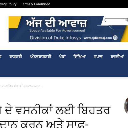
ivacy Policy
Terms & Conditions
ਹ
ਰਾਸ਼ਟਰੀ
ਅੰਤਰਰਾਸ਼ਟਰੀ
ਖੇਡਾਂ
ਸਿੱਖਿਆ
ਵਪਾਰ
ਬਦਲੀਆਂ
ਰ ਨਾਗਰਿਕ ਸੇਵਾਵਾਂ ਪ੍ਰਦਾਨ ਕਰਨ...
ਬੇ ਦੇ ਵਸਨੀਕਾਂ ਲਈ ਬਿਹਤਰ
ਰਦਾਨ ਕਰਨ ਅਤੇ ਸਾਫ਼-