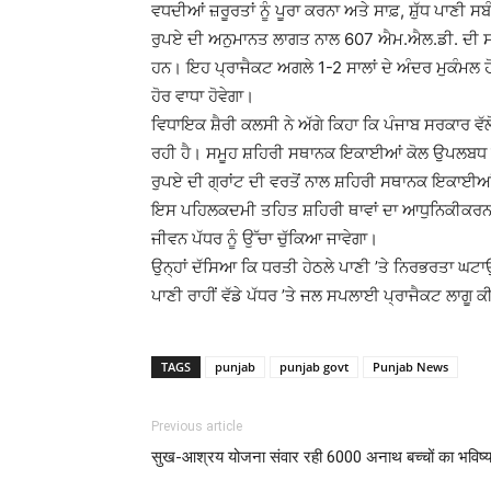
ਵਧਦੀਆਂ ਜ਼ਰੂਰਤਾਂ ਨੂੰ ਪੂਰਾ ਕਰਨਾ ਅਤੇ ਸਾਫ਼, ਸ਼ੁੱਧ ਪਾਣੀ 
ਰੁਪਏ ਦੀ ਅਨੁਮਾਨਤ ਲਾਗਤ ਨਾਲ 607 ਐਮ.ਐਲ.ਡੀ. ਦੀ ਸਮ
ਹਨ। ਇਹ ਪ੍ਰਾਜੈਕਟ ਅਗਲੇ 1-2 ਸਾਲਾਂ ਦੇ ਅੰਦਰ ਮੁਕੰਮਲ ਹੋ
ਹੋਰ ਵਾਧਾ ਹੋਵੇਗਾ।
ਵਿਧਾਇਕ ਸ਼ੈਰੀ ਕਲਸੀ ਨੇ ਅੱਗੇ ਕਿਹਾ ਕਿ ਪੰਜਾਬ ਸਰਕਾਰ ਵੱਲੋਂ
ਰਹੀ ਹੈ। ਸਮੂਹ ਸ਼ਹਿਰੀ ਸਥਾਨਕ ਇਕਾਈਆਂ ਕੋਲ ਉਪਲਬਧ ਫੰਡ
ਰੁਪਏ ਦੀ ਗ੍ਰਾਂਟ ਦੀ ਵਰਤੋਂ ਨਾਲ ਸ਼ਹਿਰੀ ਸਥਾਨਕ ਇਕਾਈਆਂ
ਇਸ ਪਹਿਲਕਦਮੀ ਤਹਿਤ ਸ਼ਹਿਰੀ ਥਾਵਾਂ ਦਾ ਆਧੁਨਿਕੀਕਰਨ ਕੀਤ
ਜੀਵਨ ਪੱਧਰ ਨੂੰ ਉੱਚਾ ਚੁੱਕਿਆ ਜਾਵੇਗਾ।
ਉਨ੍ਹਾਂ ਦੱਸਿਆ ਕਿ ਧਰਤੀ ਹੇਠਲੇ ਪਾਣੀ ’ਤੇ ਨਿਰਭਰਤਾ ਘਟਾ
ਪਾਣੀ ਰਾਹੀਂ ਵੱਡੇ ਪੱਧਰ ’ਤੇ ਜਲ ਸਪਲਾਈ ਪ੍ਰਾਜੈਕਟ ਲਾਗੂ ਕ
TAGS
punjab
punjab govt
Punjab News
Previous article
सुख-आश्रय योजना संवार रही 6000 अनाथ बच्चों का भविष्