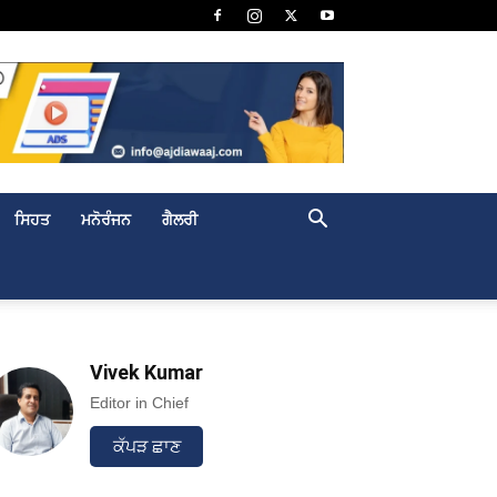
ਸਿਹਤ
ਮਨੋਰੰਜਨ
ਗੈਲਰੀ
Vivek Kumar
Editor in Chief
ਕੱਪੜ ਛਾਣ