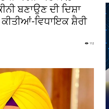
ਕੀਨੀ ਬਣਾਉਣ ਦੀ ਦਿਸ਼ਾ
ੀ ਕੀਤੀਆਂ-ਵਿਧਾਇਕ ਸ਼ੈਰੀ
112
Twitter
Telegram
Pinterest
Copy URL