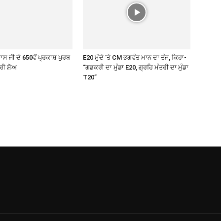
ਾਸ ਜੀ ਦੇ 650ਵੇਂ ਪ੍ਰਕਾਸ਼ ਪੁਰਬ
E20 ਮੁੱਦੇ ’ਤੇ CM ਭਗਵੰਤ ਮਾਨ ਦਾ ਤੰਜ, ਕਿਹਾ-
ਰੀ ਸ਼ੋਅ
“ਗਡਕਰੀ ਦਾ ਮੁੰਡਾ E20, ਗ੍ਰਹਿ ਮੰਤਰੀ ਦਾ ਮੁੰਡਾ
T20”