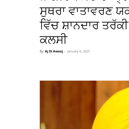
ਸੁਥਰਾ ਵਾਤਾਵਰਣ ਯ
ਵਿੱਚ ਸ਼ਾਨਦਾਰ ਤਰੱਕ
ਕਲਸੀ
By
Aj Di Awaaj
-
January 6, 2025
WhatsApp
Facebook