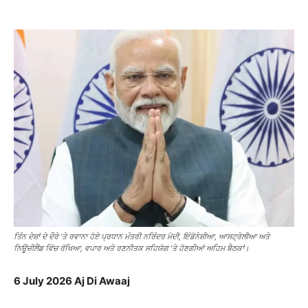
ਤਿੰਨ ਦੇਸ਼ਾਂ ਦੇ ਦੌਰੇ 'ਤੇ ਰਵਾਨਾ ਹੋਏ ਪ੍ਰਧਾਨ ਮੰਤਰੀ ਨਰਿੰਦਰ ਮੋਦੀ, ਇੰਡੋਨੇਸ਼ੀਆ, ਆਸਟ੍ਰੇਲੀਆ ਅਤੇ
ਨਿਊਜ਼ੀਲੈਂਡ ਵਿੱਚ ਰੱਖਿਆ, ਵਪਾਰ ਅਤੇ ਰਣਨੀਤਕ ਸਹਿਯੋਗ 'ਤੇ ਹੋਣਗੀਆਂ ਅਹਿਮ ਬੈਠਕਾਂ।
6 July 2026 Aj Di Awaaj