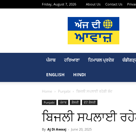
Friday, August 7, 2026
About Us
Contact Us
Priva
Aj
Di
Awaaj
–
Punjabi
News
Portal
ਪੰਜਾਬ
ਹਰਿਆਣਾ
ਹਿਮਾਚਲ ਪ੍ਰਦੇਸ਼
ਚੰਡੀਗੜ੍
ENGLISH
HINDI
Home
Punjabi
ਬਿਜਲੀ ਸਪਲਾਈ ਰਹੇਗੀ ਬੰਦ
Punjabi
ਪੰਜਾਬ
ਗੈਲਰੀ
ਫੋਟੋ ਗੈਲਰੀ
ਬਿਜਲੀ ਸਪਲਾਈ ਰਹੇ
By
Aj Di Awaaj
-
June 20, 2025