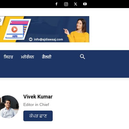
ਸਿਹਤ
ਮਨੋਰੰਜਨ
ਗੈਲਰੀ
Vivek Kumar
Editor in Chief
ਕੱਪੜ ਛਾਣ