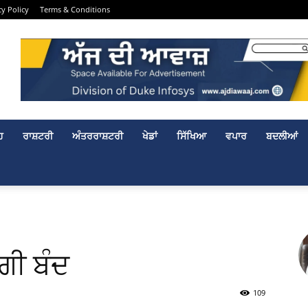
cy Policy
Terms & Conditions
ਹ
ਰਾਸ਼ਟਰੀ
ਅੰਤਰਰਾਸ਼ਟਰੀ
ਖੇਡਾਂ
ਸਿੱਖਿਆ
ਵਪਾਰ
ਬਦਲੀਆਂ
ਗੀ ਬੰਦ
109