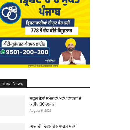
Latest News
ਸਕੂਲ ਬੱਸਾਂ ਸਮੇਤ ਵੱਖ-ਵੱਖ ਵਾਹਨਾਂ ਦੇ
ਕਰੀਬ 30 ਚਲਾਨ
August 6, 2026
ਆਜ਼ਾਦੀ ਦਿਵਸ ਦੇ ਸਮਾਗਮ ਸਬੰਧੀ