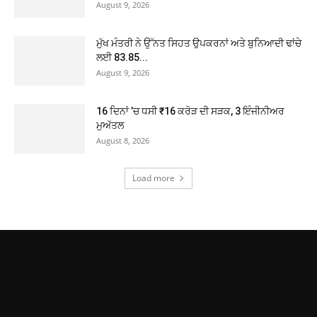
August 9, 2026
ਮੁੱਖ ਮੰਤਰੀ ਨੇ ਉੱਨਤ ਸਿਹਤ ਉਪਕਰਨਾਂ ਅਤੇ ਬੁਨਿਆਦੀ ਢਾਂਚੇ
ਲਈ 83.85...
August 9, 2026
16 ਦਿਨਾਂ ’ਚ ਧਸੀ ₹16 ਕਰੋੜ ਦੀ ਸੜਕ, 3 ਇੰਜੀਨੀਅਰ
ਮੁਅੱਤਲ
August 8, 2026
Load more