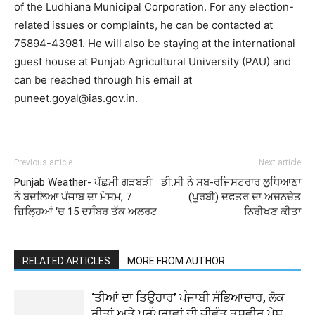
of the Ludhiana Municipal Corporation. For any election-
related issues or complaints, he can be contacted at
75894-43981. He will also be staying at the international
guest house at Punjab Agricultural University (PAU) and
can be reached through his email at
puneet.goyal@ias.gov.in.
Previous article
Next article
Punjab Weather- ਪੱਛਮੀ ਗੜਬੜੀ
ਡੀ.ਸੀ ਨੇ ਸਬ-ਰਜਿਸਟਰਾਰ ਲੁਧਿਆਣਾ
ਨੇ ਬਦਲਿਆ ਪੰਜਾਬ ਦਾ ਮੌਸਮ, 7
(ਪੂਰਬੀ) ਦਫਤਰ ਦਾ ਅਚਨਚੇਤ
ਜ਼ਿਲ੍ਹਿਆਂ ‘ਚ 15 ਦਸੰਬਰ ਤੱਕ ਅਲਰਟ
ਨਿਰੀਖਣ ਕੀਤਾ
RELATED ARTICLES
MORE FROM AUTHOR
‘ਤੀਆਂ ਦਾ ਤਿਉਹਾਰ’ ਪੰਜਾਬੀ ਸੱਭਿਆਚਾਰ, ਲੋਕ
ਰੀਤਾਂ ਅਤੇ ਪਰੰਪਰਾਵਾਂ ਦੀ ਜੀਵੰਤ ਤਸਵੀਰ ਪੇਸ਼