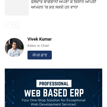
ਫਲਦਾਰ ਬਾਗਬਾਨੀ ਅਪਣਾ ਕੇ ਕਿਸਾਨ ਆਪਣੀ
ਆਮਦਨ ‘ਚ ਕਰ ਸਕਦੇ ਹਨ ਵਾਧਾ
Vivek Kumar
Editor in Chief
ਕੱਪੜ ਛਾਣ