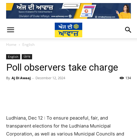
Home
English
English
ਪੰਜਾਬ
Poll observers take charge
By
Aj Di Awaaj
-
December 12, 2024
134
WhatsApp
Facebook
Twitter
T
Ludhiana, Dec 12 : To ensure peaceful, fair, and
transparent elections for the Ludhiana Municipal
Corporation, as well as various Municipal Councils and