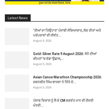
Latest News
‘ਤੀਆਂ ਦਾ ਤਿਉਹਾਰ’ ਪੰਜਾਬੀ ਸੱਭਿਆਚਾਰ, ਲੋਕ ਰੀਤਾਂ ਅਤੇ
ਪਰੰਪਰਾਵਾਂ ਦੀ ਜੀਵੰਤ...
August 9, 2026
Gold-Silver Rate 9 August 2026: ਸੋਨੇ ਦੀਆਂ
ਕੀਮਤਾਂ ’ਚ ਵੱਡਾ ਉਛਾਲ,...
August 9, 2026
Asian Canoe Marathon Championship 2026:
ਜਗਨਬੀਰ ਸਿੰਘ ਬਾਜਵਾ ਨੇ ਜਿੱਤੇ ਦੋ...
August 9, 2026
ਪੰਜਾਬ ਵਿਕਾਸ ਨੂੰ ਲੈ ਕੇ CM ਭਗਵੰਤ ਮਾਨ ਦੀ ਕੇਂਦਰੀ
ਮੰਤਰੀ...