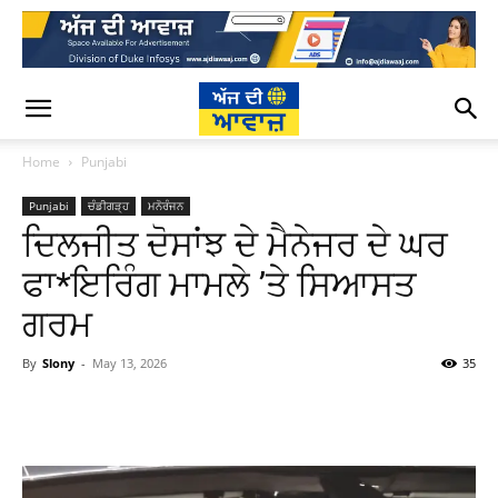
Home
Punjabi
Punjabi
ਚੰਡੀਗੜ੍ਹ
ਮਨੋਰੰਜਨ
ਦਿਲਜੀਤ ਦੋਸਾਂਝ ਦੇ ਮੈਨੇਜਰ ਦੇ ਘਰ
ਫਾ*ਇਰਿੰਗ ਮਾਮਲੇ ’ਤੇ ਸਿਆਸਤ
ਗਰਮ
By
Slony
-
May 13, 2026
35
WhatsApp
Facebook
Twitter
T