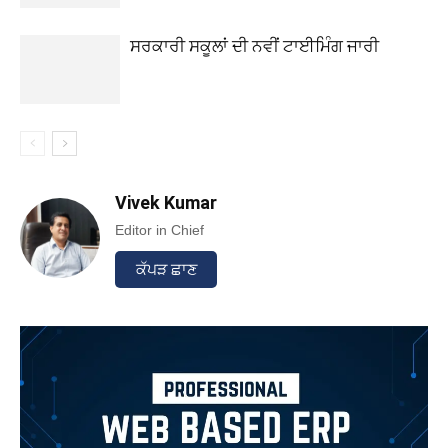
ਸਰਕਾਰੀ ਸਕੂਲਾਂ ਦੀ ਨਵੀਂ ਟਾਈਮਿੰਗ ਜਾਰੀ
Vivek Kumar
Editor in Chief
ਕੱਪੜ ਛਾਣ