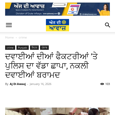
Home
crime
crime
Punjabi
ਸਿਹਤ
ਪੰਜਾਬ
ਦਵਾਈਆਂ ਦੀਆਂ ਫੈਕਟਰੀਆਂ ’ਤੇ
ਪੁਲਿਸ ਦਾ ਵੱਡਾ ਛਾਪਾ, ਨਕਲੀ
ਦਵਾਈਆਂ ਬਰਾਮਦ
By
Aj Di Awaaj
-
January 16, 2026
103
WhatsApp
Facebook
Twitter
T