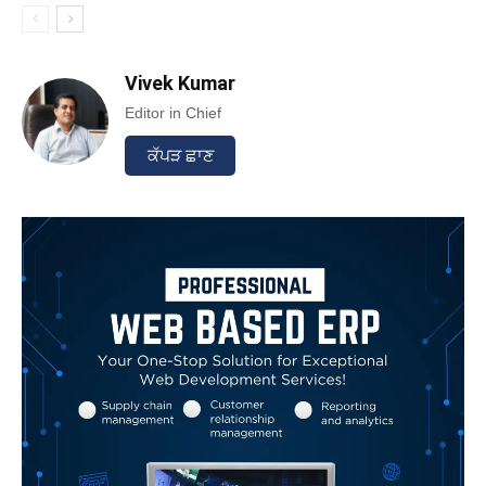
Vivek Kumar
Editor in Chief
ਕੱਪੜ ਛਾਣ