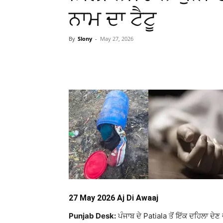
ਨਾਮ ਦਾ ਟੈਟੂ
By
Slony
-
May 27, 2026
WhatsApp
Facebook
27 May 2026 Aj Di Awaaj
Punjab Desk:
ਪੰਜਾਬ ਦੇ
Patiala
ਤੋਂ ਇੱਕ ਦਹਿਲਾ ਦੇ