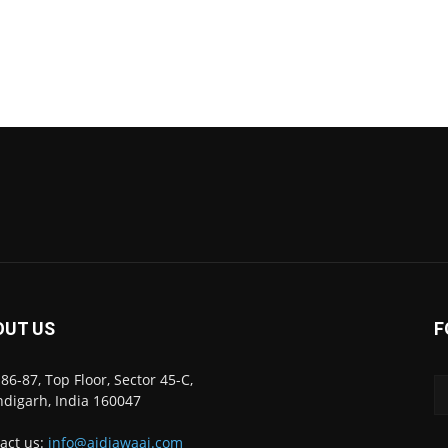
OUT US
F
86-87, Top Floor, Sector 45-C,
digarh, India 160047
act us:
info@ajdiawaaj.com