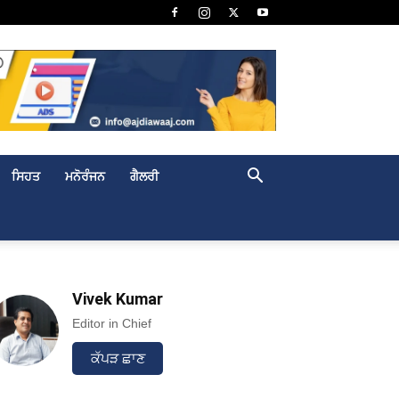
ਸਿਹਤ
ਮਨੋਰੰਜਨ
ਗੈਲਰੀ
Vivek Kumar
Editor in Chief
ਕੱਪੜ ਛਾਣ