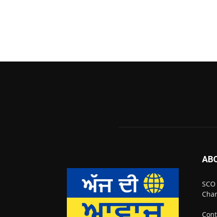
AB
SCO 
Chan
Cont