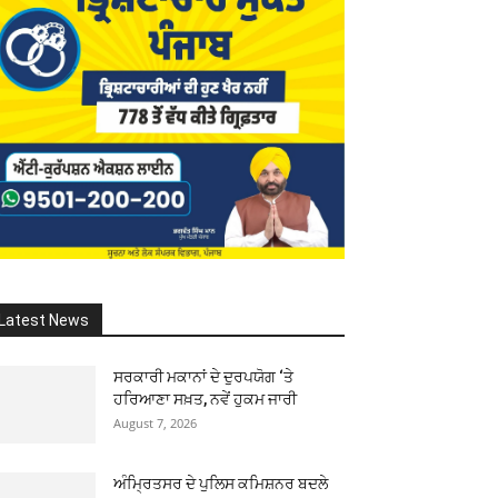
Latest News
ਸਰਕਾਰੀ ਮਕਾਨਾਂ ਦੇ ਦੁਰਪਯੋਗ ‘ਤੇ
ਹਰਿਆਣਾ ਸਖ਼ਤ, ਨਵੇਂ ਹੁਕਮ ਜਾਰੀ
August 7, 2026
ਅੰਮ੍ਰਿਤਸਰ ਦੇ ਪੁਲਿਸ ਕਮਿਸ਼ਨਰ ਬਦਲੇ