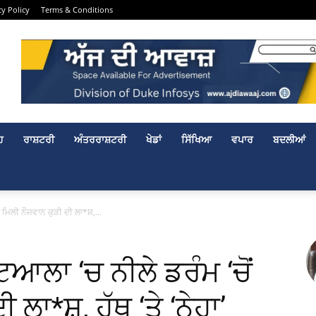
cy Policy
Terms & Conditions
ਹ
ਰਾਸ਼ਟਰੀ
ਅੰਤਰਰਾਸ਼ਟਰੀ
ਖੇਡਾਂ
ਸਿੱਖਿਆ
ਵਪਾਰ
ਬਦਲੀਆਂ
 ਮਿਲੀ ਨੌਜਵਾਨ ਕੁੜੀ ਦੀ ਲਾ*ਸ਼,...
ਆਲਾ ‘ਚ ਨੀਲੇ ਡਰੰਮ ‘ਚੋਂ
 ਲਾ*ਸ਼, ਹੱਥ ‘ਤੇ ‘ਨੇਹਾ’