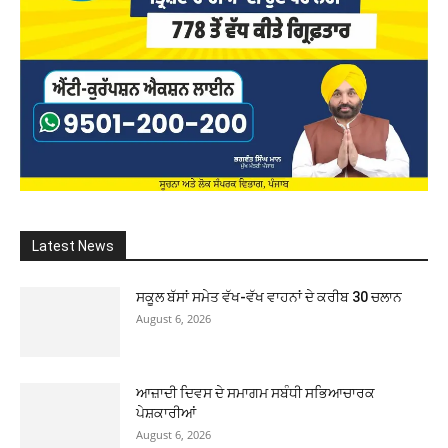
Latest News
ਸਕੂਲ ਬੱਸਾਂ ਸਮੇਤ ਵੱਖ-ਵੱਖ ਵਾਹਨਾਂ ਦੇ ਕਰੀਬ 30 ਚਲਾਨ
August 6, 2026
ਆਜ਼ਾਦੀ ਦਿਵਸ ਦੇ ਸਮਾਗਮ ਸਬੰਧੀ ਸਭਿਆਚਾਰਕ
ਪੇਸ਼ਕਾਰੀਆਂ
August 6, 2026