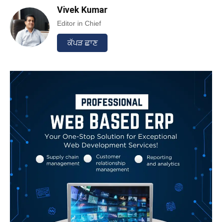
Vivek Kumar
Editor in Chief
ਕੱਪੜ ਛਾਣ