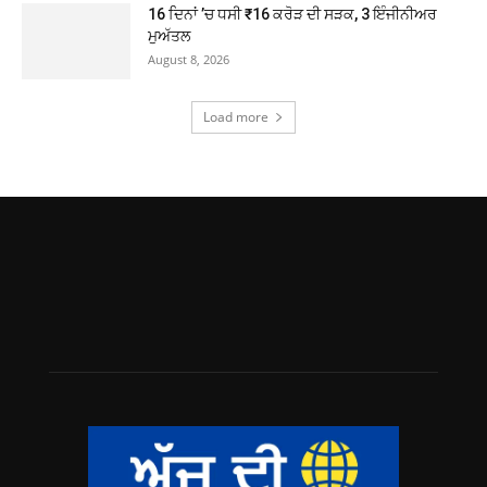
16 ਦਿਨਾਂ ’ਚ ਧਸੀ ₹16 ਕਰੋੜ ਦੀ ਸੜਕ, 3 ਇੰਜੀਨੀਅਰ
ਮੁਅੱਤਲ
August 8, 2026
Load more