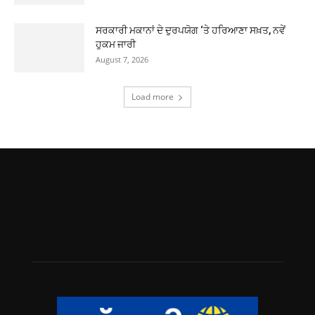
ਸਰਕਾਰੀ ਮਕਾਨਾਂ ਦੇ ਦੁਰਪਯੋਗ ‘ਤੇ ਹਰਿਆਣਾ ਸਖ਼ਤ, ਨਵੇਂ
ਹੁਕਮ ਜਾਰੀ
August 7, 2026
Load more