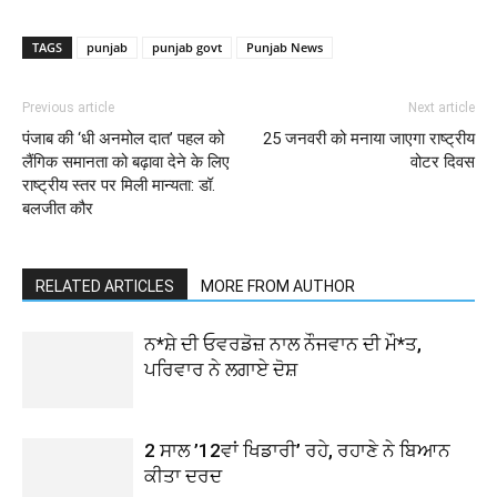
TAGS
punjab
punjab govt
Punjab News
Previous article
Next article
पंजाब की ‘धी अनमोल दात’ पहल को
25 जनवरी को मनाया जाएगा राष्ट्रीय
लैंगिक समानता को बढ़ावा देने के लिए
वोटर दिवस
राष्ट्रीय स्तर पर मिली मान्यता: डॉ.
बलजीत कौर
RELATED ARTICLES
MORE FROM AUTHOR
ਨ*ਸ਼ੇ ਦੀ ਓਵਰਡੋਜ਼ ਨਾਲ ਨੌਜਵਾਨ ਦੀ ਮੌ*ਤ,
ਪਰਿਵਾਰ ਨੇ ਲਗਾਏ ਦੋਸ਼
2 ਸਾਲ ’12ਵਾਂ ਖਿਡਾਰੀ’ ਰਹੇ, ਰਹਾਣੇ ਨੇ ਬਿਆਨ
ਕੀਤਾ ਦਰਦ