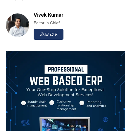
Vivek Kumar
Editor in Chief
ਕੱਪੜ ਛਾਣ