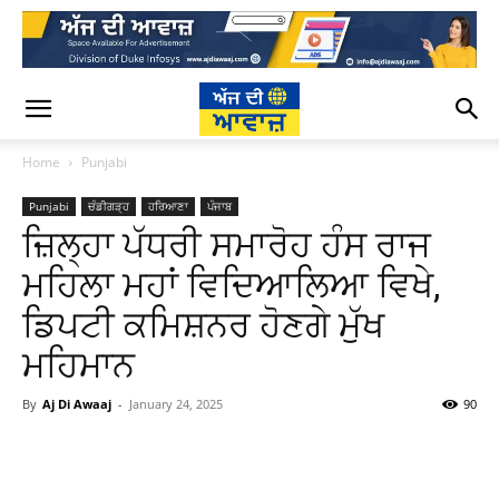
Home
Punjabi
Punjabi
ਚੰਡੀਗੜ੍ਹ
ਹਰਿਆਣਾ
ਪੰਜਾਬ
ਜ਼ਿਲ੍ਹਾ ਪੱਧਰੀ ਸਮਾਰੋਹ ਹੰਸ ਰਾਜ
ਮਹਿਲਾ ਮਹਾਂ ਵਿਦਿਆਲਿਆ ਵਿਖੇ,
ਡਿਪਟੀ ਕਮਿਸ਼ਨਰ ਹੋਣਗੇ ਮੁੱਖ
ਮਹਿਮਾਨ
By
Aj Di Awaaj
-
January 24, 2025
90
WhatsApp
Facebook
Twitter
T