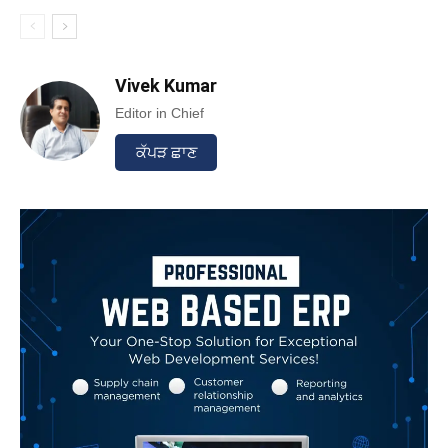
Vivek Kumar
Editor in Chief
ਕੱਪੜ ਛਾਣ