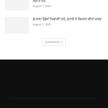
ਲਗਾਏ ਦੋਸ਼
August 7, 2026
2 ਸਾਲ ’12ਵਾਂ ਖਿਡਾਰੀ’ ਰਹੇ, ਰਹਾਣੇ ਨੇ ਬਿਆਨ ਕੀਤਾ ਦਰਦ
August 7, 2026
Load more