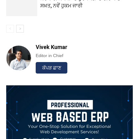
ਸਖ਼ਤ, ਨਵੇਂ ਹੁਕਮ ਜਾਰੀ
Vivek Kumar
Editor in Chief
ਕੱਪੜ ਛਾਣ