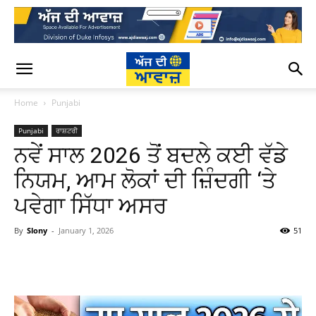
Home
Punjabi
Punjabi
ਰਾਸ਼ਟਰੀ
ਨਵੇਂ ਸਾਲ 2026 ਤੋਂ ਬਦਲੇ ਕਈ ਵੱਡੇ
ਨਿਯਮ, ਆਮ ਲੋਕਾਂ ਦੀ ਜ਼ਿੰਦਗੀ ‘ਤੇ
ਪਵੇਗਾ ਸਿੱਧਾ ਅਸਰ
By
Slony
-
January 1, 2026
51
WhatsApp
Facebook
Twitter
T