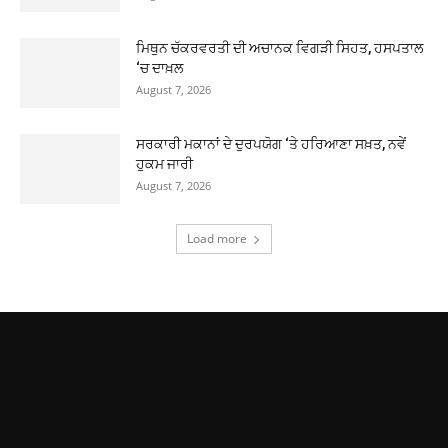
ਮਿਥੁਨ ਚੱਕਰਵਰਤੀ ਦੀ ਅਚਾਨਕ ਵਿਗੜੀ ਸਿਹਤ, ਹਸਪਤਾਲ
‘ਚ ਦਾਖ਼ਲ
August 7, 2026
ਸਰਕਾਰੀ ਮਕਾਨਾਂ ਦੇ ਦੁਰਪਯੋਗ ‘ਤੇ ਹਰਿਆਣਾ ਸਖ਼ਤ, ਨਵੇਂ
ਹੁਕਮ ਜਾਰੀ
August 7, 2026
Load more