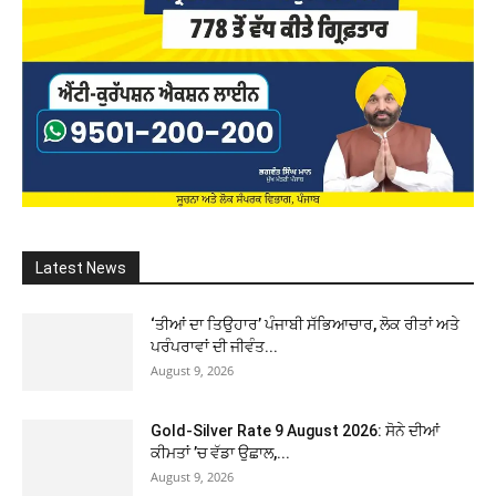
Latest News
‘ਤੀਆਂ ਦਾ ਤਿਉਹਾਰ’ ਪੰਜਾਬੀ ਸੱਭਿਆਚਾਰ, ਲੋਕ ਰੀਤਾਂ ਅਤੇ
ਪਰੰਪਰਾਵਾਂ ਦੀ ਜੀਵੰਤ...
August 9, 2026
Gold-Silver Rate 9 August 2026: ਸੋਨੇ ਦੀਆਂ
ਕੀਮਤਾਂ ’ਚ ਵੱਡਾ ਉਛਾਲ,...
August 9, 2026