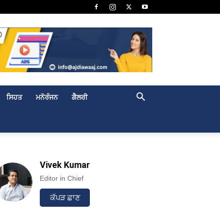
ਸਿਹਤ
ਮਨੋਰੰਜਨ
ਗੈਲਰੀ
Vivek Kumar
Editor in Chief
ਕੱਪੜ ਛਾਣ