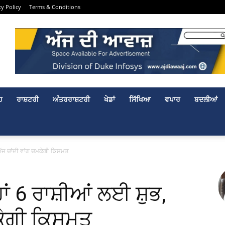
cy Policy
Terms & Conditions
ਹ
ਰਾਸ਼ਟਰੀ
ਅੰਤਰਰਾਸ਼ਟਰੀ
ਖੇਡਾਂ
ਸਿੱਖਿਆ
ਵਪਾਰ
ਬਦਲੀਆਂ
 ਅੱਜ ਚਾਂਦੀ ਵਾਂਗ ਚਮਕੇਗੀ ਕਿਸਮਤ
ਂ 6 ਰਾਸ਼ੀਆਂ ਲਈ ਸ਼ੁਭ,
ਮਕੇਗੀ ਕਿਸਮਤ