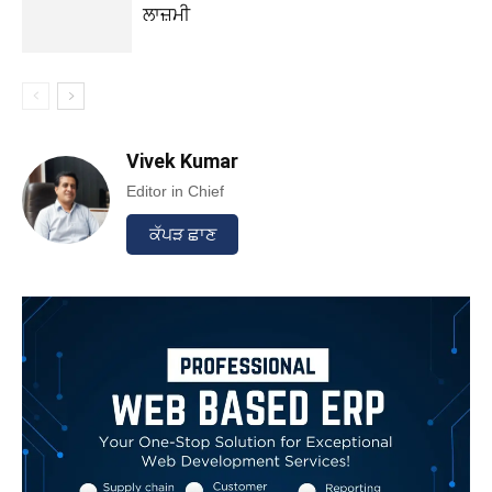
ਲਾਜ਼ਮੀ
Vivek Kumar
Editor in Chief
ਕੱਪੜ ਛਾਣ