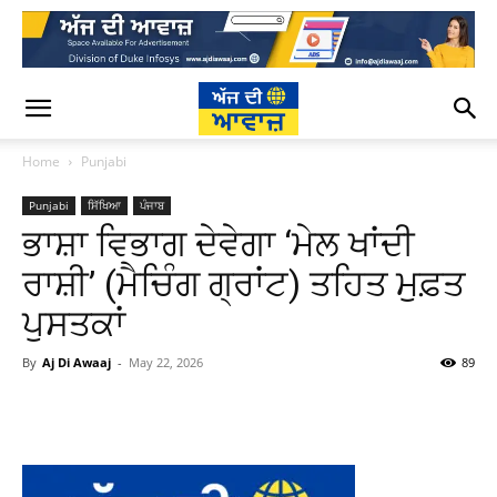
Home
Punjabi
Punjabi
ਸਿੱਖਿਆ
ਪੰਜਾਬ
ਭਾਸ਼ਾ ਵਿਭਾਗ ਦੇਵੇਗਾ ‘ਮੇਲ ਖਾਂਦੀ
ਰਾਸ਼ੀ’ (ਮੈਚਿੰਗ ਗ੍ਰਾਂਟ) ਤਹਿਤ ਮੁਫ਼ਤ
ਪੁਸਤਕਾਂ
By
Aj Di Awaaj
-
May 22, 2026
89
WhatsApp
Facebook
Twitter
T