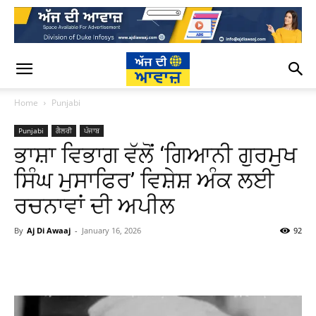
Home
Punjabi
Punjabi
ਗੈਲਰੀ
ਪੰਜਾਬ
ਭਾਸ਼ਾ ਵਿਭਾਗ ਵੱਲੋਂ ‘ਗਿਆਨੀ ਗੁਰਮੁਖ
ਸਿੰਘ ਮੁਸਾਫਿਰ’ ਵਿਸ਼ੇਸ਼ ਅੰਕ ਲਈ
ਰਚਨਾਵਾਂ ਦੀ ਅਪੀਲ
By
Aj Di Awaaj
-
January 16, 2026
92
WhatsApp
Facebook
Twitter
T